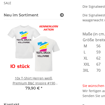
SALE
Die Signalwest
Neu im Sortiment
Die Signalwes
waagerwacht u
Maße (in cm.
Größe
breit
M
56
L
59
XL
62
XXL
67
3XL
70
10x T-Shirt Herren weiß,
LEITUNG SAMMELS
Premium B&C Inspire #190
Piktogramm Warnweste
Sie wünschen 
Rundhals mit EINER
vielen Taschen S
79,90 €
*
ab
11,17 €
*
Wir fertigen 
Druckposition CMYK
Senden Sie un
Kontakt