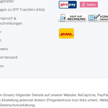
gshelfer
agen zu DTF Transfers (FAQ)
anspruch &
schreibungen
n
n
nweis
nd Versand
uns
r
den Einsatz folgender Dienste auf unserer Website: ReCaptcha, PayPa
instellung jederzeit ändern (Fingerabdruck-Icon links unten). Weit
Datenschutzerklärung
.