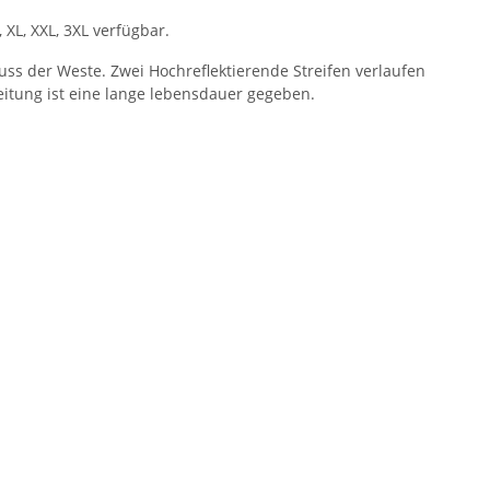
XL, XXL, 3XL verfügbar.
uss der Weste. Zwei Hochreflektierende Streifen verlaufen
itung ist eine lange lebensdauer gegeben.
rt Herren weiß,
LEITUNG SAMMELSTELLE
Fe
&C Inspire #190
Piktogramm Warnweste auch mit
ls mit EINER
vielen Taschen S-3XL
,90 €
*
ab
11,17 €
*
osition CMYK