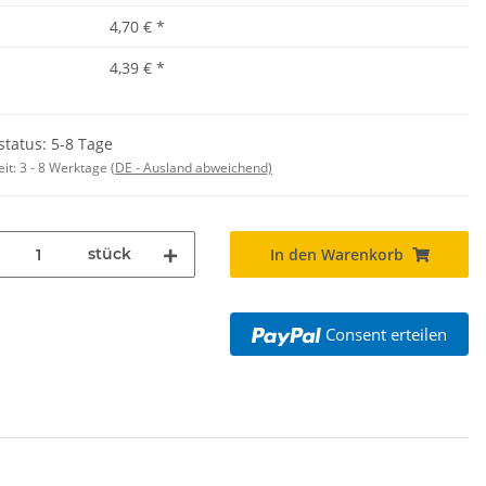
4,70 €
*
4,39 €
*
status: 5-8 Tage
eit:
3 - 8 Werktage
(DE - Ausland abweichend)
stück
In den Warenkorb
Consent erteilen