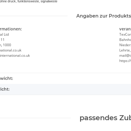
hne druck, funktionsweste, signalweste
Angaben zur Produkts
ormationen:
veran
al Ltd
TexCor
 11
Bahnho
n, 1000
Nieder
ational.co.uk
Lehrte
international.co.uk
mail@t
https:
wicht:
icht:
passendes Zu