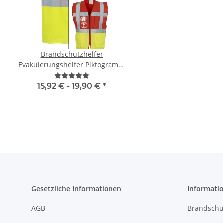
Brandschutzhelfer
Feuerwehr Warnweste
Evakuierungshelfer Piktogramm
Orange in 10 G
Executive Weste rot/gelb mit
vielen Taschen S-3XL
15,92 € -
19,90 €
*
4,72 € -
9,38 
Gesetzliche Informationen
Informati
AGB
Brandschu