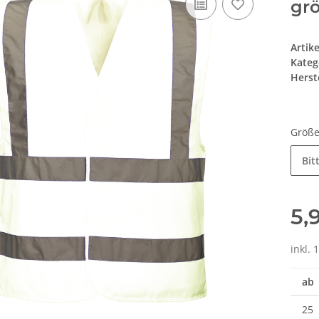
gr
Artik
Kateg
Herste
Größ
Bit
5,
inkl. 
ab
25