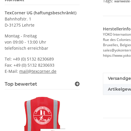
Tags:
warnweste o
TexCorner UG (haftungsbeschränkt)
Bahnhofstr. 1
D-31275 Lehrte
Herstellerinf
YOKO Internation
Montag - Freitag
Rue des Colonies
von 09:00 - 13:00 Uhr
Bruxelles, Belgie
telefonisch erreichbar
sales@yokointern
https://www.yoko
Tel: +49 (0) 5132 8230689
Fax: +49 (0) 5132 8230693
E-Mail:
mail@texcorner.de
Versandge
Top bewertet
Artikelgew