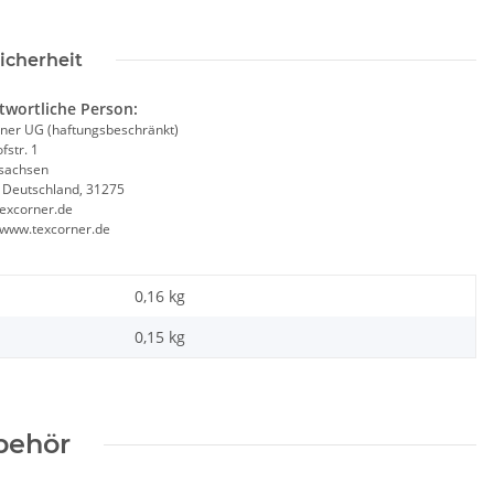
icherheit
twortliche Person:
ner UG (haftungsbeschränkt)
fstr. 1
sachsen
, Deutschland, 31275
excorner.de
//www.texcorner.de
0,16 kg
0,15
kg
behör