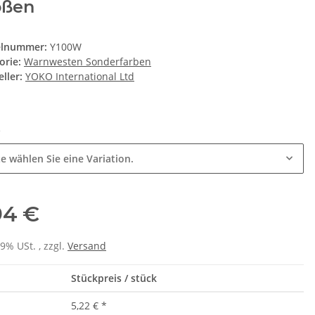
ößen
elnummer:
Y100W
orie:
Warnwesten Sonderfarben
ller:
YOKO International Ltd
e
te wählen Sie eine Variation.
94 €
19% USt. , zzgl.
Versand
Stückpreis / stück
5,22 €
*