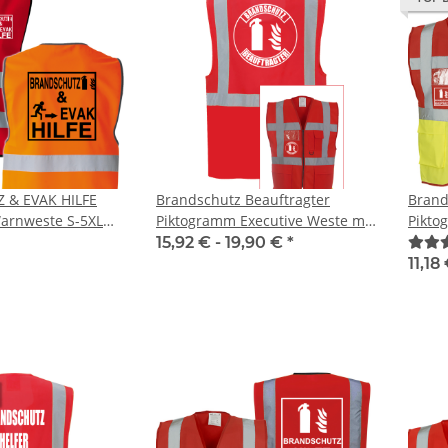
 & EVAK HILFE
Brandschutz Beauftragter
Bran
arnweste S-5XL
Piktogramm Executive Weste mit
Pikto
vielen Taschen S-3XL
mit v
15,92 € -
19,90 €
*
"BRAN
11,18