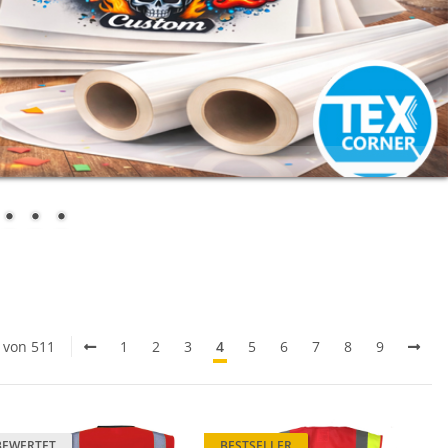
0 von 511
1
2
3
4
5
6
7
8
9
BEWERTET
BESTSELLER