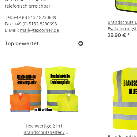
telefonisch erreichbar
Tel: +49 (0) 5132 8230689
Brandschutz 
Fax: +49 (0) 5132 8230693
Evakuierungs
E-Mail:
mail@texcorner.de
(ohne Inhalt)
28,90 €
*
Top bewertet
Hochwertige 2 in1
Lieber einen Heben, st
Brandschutzhelfer /
fest zu Kleben Warnwe
Brandschutzhelfer Dopp