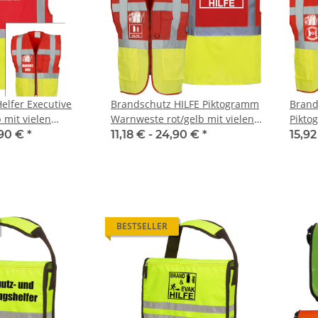
elfer Executive
Brandschutz HILFE Piktogramm
Brand
 mit vielen
Warnweste rot/gelb mit vielen
Pikto
weiß,
LEITUNG SAMMELSTELLE
Feuerwehr T
Taschen S-3XL "BRAND22 Linie"
viele
,90 €
*
11,18 € -
24,90 €
*
15,92
e #190
Piktogramm Warnweste auch mit
farbig 10
NER
vielen Taschen S-3XL
Wun
ab
11,17 €
*
7,99 €
MYK
BESTSELLER