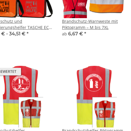
schutz und
Brandschutz-Warnweste mit
ierungshelfer TASCHE ECO
Piktogramm – M bis 7XL
RAND&EVAK Piktogram
 € -
34,51 €
*
ab
6,67 €
*
Inhalt)
BEWERTET
rtige 2 in1
Lieber einen Heben, statt sich
Sig
hutzhelfer /
fest zu Kleben Warnweste JGA,
W
schutzhelfer
Brandschutzhelfer Piktogramm