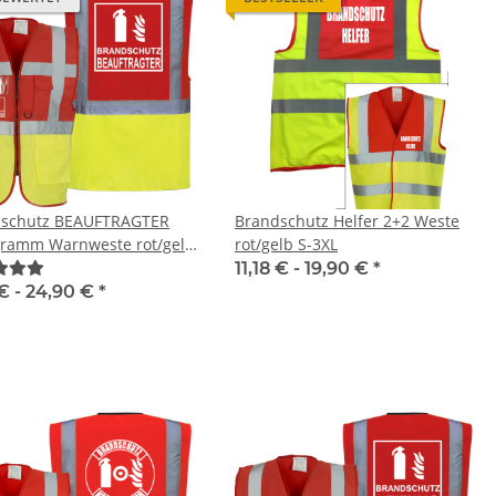
dschutz BEAUFTRAGTER
Brandschutz Helfer 2+2 Weste
gramm Warnweste rot/gelb
rot/gelb S-3XL
ielen Taschen S-3XL
11,18 € -
19,90 €
*
D22 Linie"
 € -
24,90 €
*