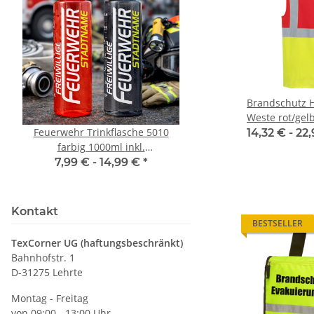
Brandschutz H
Weste rot/gelb
Feuerwehr Trinkflasche 5010
10x T-Shirt Herren 
Taschen S-3XL
14,32 € -
22
farbig 1000ml inkl.
Premium B&C Inspir
Wunschnamen
Rundhals mit EI
7,99 € -
14,99 €
*
79,90 €
*
Druckposition C
Kontakt
BESTSELLER
TexCorner UG (haftungsbeschränkt)
Bahnhofstr. 1
D-31275 Lehrte
Montag - Freitag
von 09:00 - 13:00 Uhr