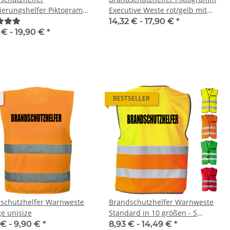
 Warnweste
Karneval, Männertag
Pr
ierungshelfer Piktogramm
Executive Weste rot/gelb mit
10 größen
 -
10,70 €
*
9,59 € -
13,99 €
*
tive Weste rot/gelb mit
vielen Taschen S-3XL
14,32 € -
17,90 €
*
n Taschen S-3XL
 € -
19,90 €
*
BESTSELLER
schutzhelfer Warnweste
Brandschutzhelfer Warnweste
e unisize
Standard in 10 größen - 5
Farben - Doppelseitendruck
 € -
9,90 €
*
8,93 € -
14,49 €
*