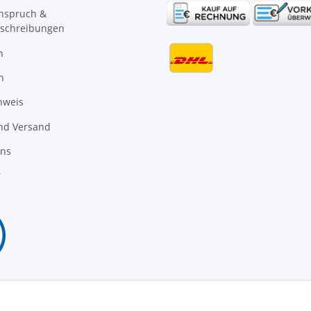
anspruch &
schreibungen
n
n
nweis
nd Versand
uns
r
Vertrag widerrufen