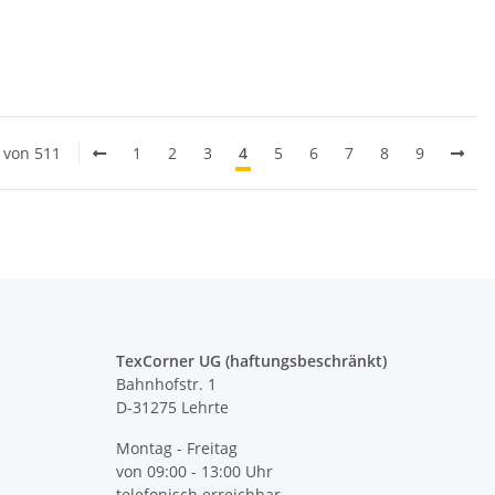
0 von 511
1
2
3
4
5
6
7
8
9
TexCorner UG (haftungsbeschränkt)
Bahnhofstr. 1
D-31275 Lehrte
Montag - Freitag
von 09:00 - 13:00 Uhr
telefonisch erreichbar