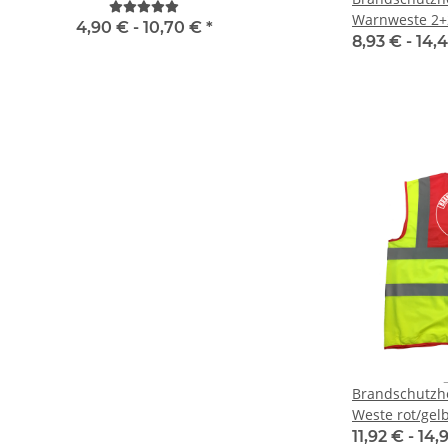
Evakuierungshelfer Warnweste
Karneval, Männer
Warnweste 2+2
in 10 größen
4,90 € -
10,70 €
*
9,59 € -
13,99
Farben - Dopp
8,93 € -
14,
Brandschutzh
Weste rot/gel
11,92 € -
14,