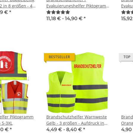
tag
Premium CMYK + weiß druck
Evakuierungshelfer
 in 8 größen - 4
Evakuierungshelfer Piktogramm
Evaku
in 
 €
*
ab
6,74 €
*
4,90 €
elseitendruck
Weste rot/gelb S-3XL
Execu
49 €
*
viele
11,18 € -
14,90 €
*
15,92
BESTSELLER
TOP
elfer Piktogramm
Brandschutzhelfer Warnweste
Brand
b S-3XL
Gelb - 3 größen - Aufdruck in
Orang
Signalrot
90 €
*
4,49 € -
8,40 €
*
4,90