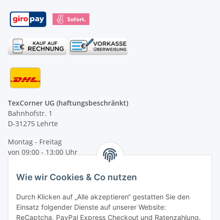
TexCorner UG (haftungsbeschränkt)
Bahnhofstr. 1
D-31275 Lehrte
Montag - Freitag
von 09:00 - 13:00 Uhr
telefonisch erreichbar
Wie wir Cookies & Co nutzen
Tel: +49 (0) 5132 8230689
Fax: +49 (0) 5132 8230693
Durch Klicken auf „Alle akzeptieren“ gestatten Sie den
E-Mail:
mail@texcorner.de
Einsatz folgender Dienste auf unserer Website:
ReCaptcha, PayPal Express Checkout und Ratenzahlung.