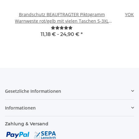
Brandschutz BEAUFTRAGTER Piktogramm
YOKO 
Warnweste rot/gelb mit vielen Taschen S-3XL
"BRAND22 Linie"
11,18 € -
24,90 €
*
Gesetzliche Informationen
Informationen
Zahlung & Versand