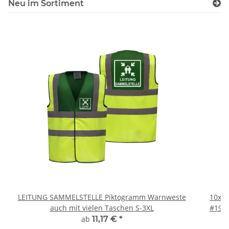
Neu im Sortiment
LEITUNG SAMMELSTELLE Piktogramm Warnweste
10x T
auch mit vielen Taschen S-3XL
#190 
ab
11,17 €
*