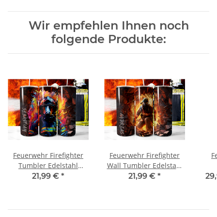
Wir empfehlen Ihnen noch
folgende Produkte:
Feuerwehr Firefighter
Feuerwehr Firefighter
F
Tumbler Edelstahl
Wall Tumbler Edelstahl
Trinkflasche inkl
Trinkflasche inkl
dopp
21,99 €
*
21,99 €
*
29
Wunschnamen
Wunschnamen