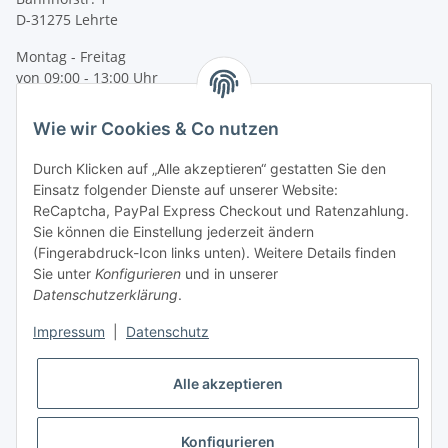
D-31275 Lehrte
Montag - Freitag
von 09:00 - 13:00 Uhr
telefonisch erreichbar
Wie wir Cookies & Co nutzen
Tel: +49 (0) 5132 8230689
Fax: +49 (0) 5132 8230693
Durch Klicken auf „Alle akzeptieren“ gestatten Sie den
E-Mail:
mail@texcorner.de
Einsatz folgender Dienste auf unserer Website:
ReCaptcha, PayPal Express Checkout und Ratenzahlung.
Sie können die Einstellung jederzeit ändern
(Fingerabdruck-Icon links unten). Weitere Details finden
Sie unter
Konfigurieren
und in unserer
Datenschutzerklärung
.
Impressum
|
Datenschutz
Vertrag widerrufen
Alle akzeptieren
Konfigurieren