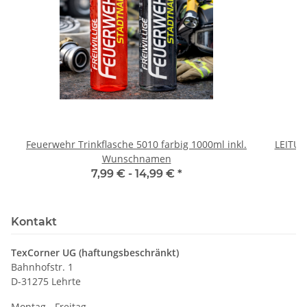
Feuerwehr Trinkflasche 5010 farbig 1000ml inkl.
LEITU
Wunschnamen
7,99 € -
14,99 €
*
Kontakt
TexCorner UG (haftungsbeschränkt)
Bahnhofstr. 1
D-31275 Lehrte
Montag - Freitag