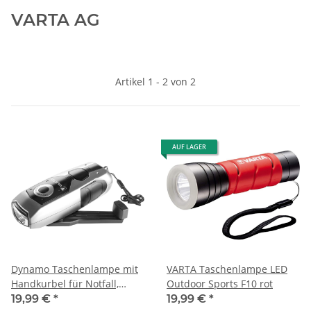
VARTA AG
Artikel 1 - 2 von 2
AUF LAGER
Dynamo Taschenlampe mit
VARTA Taschenlampe LED
Handkurbel für Notfall,
Outdoor Sports F10 rot
Camping, Outdoor
19,99 €
*
19,99 €
*