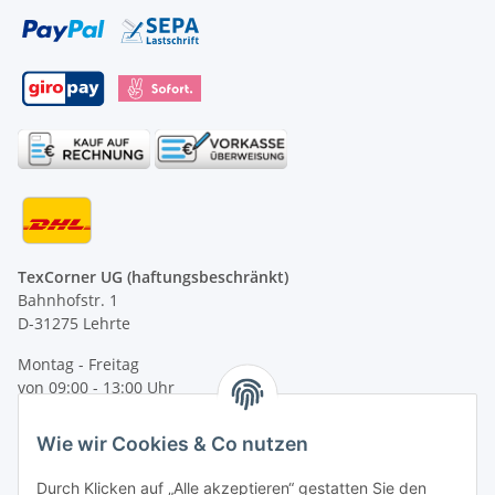
TexCorner UG (haftungsbeschränkt)
Bahnhofstr. 1
D-31275 Lehrte
Montag - Freitag
von 09:00 - 13:00 Uhr
telefonisch erreichbar
Wie wir Cookies & Co nutzen
Tel: +49 (0) 5132 8230689
Fax: +49 (0) 5132 8230693
Durch Klicken auf „Alle akzeptieren“ gestatten Sie den