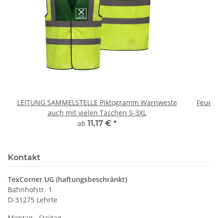
LEITUNG SAMMELSTELLE Piktogramm Warnweste
Feuerwe
auch mit vielen Taschen S-3XL
ab
11,17 €
*
Kontakt
TexCorner UG (haftungsbeschränkt)
Bahnhofstr. 1
D-31275 Lehrte
Montag - Freitag