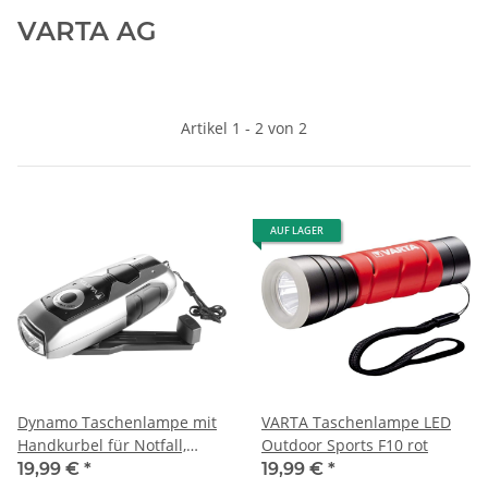
VARTA AG
Artikel 1 - 2 von 2
AUF LAGER
Dynamo Taschenlampe mit
VARTA Taschenlampe LED
Handkurbel für Notfall,
Outdoor Sports F10 rot
Camping, Outdoor
19,99 €
*
19,99 €
*