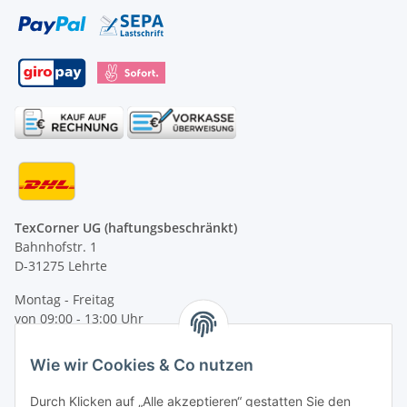
TexCorner UG (haftungsbeschränkt)
Bahnhofstr. 1
D-31275 Lehrte
Montag - Freitag
von 09:00 - 13:00 Uhr
telefonisch erreichbar
Wie wir Cookies & Co nutzen
Tel: +49 (0) 5132 8230689
Fax: +49 (0) 5132 8230693
Durch Klicken auf „Alle akzeptieren“ gestatten Sie den