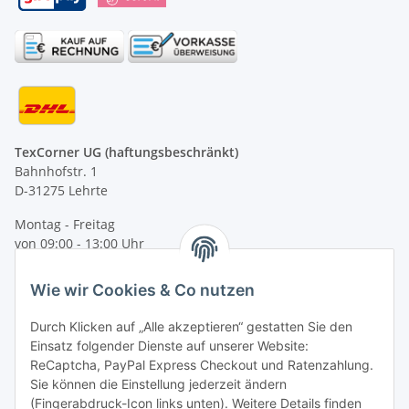
TexCorner UG (haftungsbeschränkt)
Bahnhofstr. 1
D-31275 Lehrte
Montag - Freitag
von 09:00 - 13:00 Uhr
telefonisch erreichbar
Wie wir Cookies & Co nutzen
Tel: +49 (0) 5132 8230689
Fax: +49 (0) 5132 8230693
Durch Klicken auf „Alle akzeptieren“ gestatten Sie den
E-Mail:
mail@texcorner.de
Einsatz folgender Dienste auf unserer Website:
ReCaptcha, PayPal Express Checkout und Ratenzahlung.
Sie können die Einstellung jederzeit ändern
(Fingerabdruck-Icon links unten). Weitere Details finden