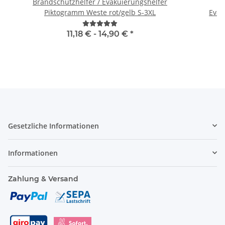
Brandschutzhelfer / Evakuierungshelfer
H
Piktogramm Weste rot/gelb S-3XL
11,18 € -
14,90 €
*
Gesetzliche Informationen
Informationen
Zahlung & Versand