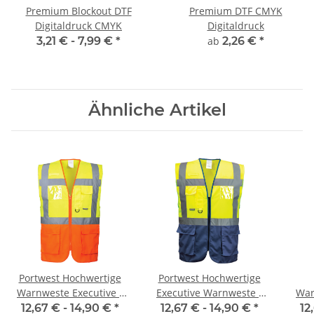
Premium Blockout DTF
Premium DTF CMYK
Digitaldruck CMYK
Digitaldruck
3,21 € -
7,99 €
*
ab
2,26 €
*
Ähnliche Artikel
Portwest Hochwertige
Portwest Hochwertige
Warnweste Executive -
Executive Warnweste -
War
two tone gelb / orange
two tone gelb / marine
12,67 € -
14,90 €
*
12,67 € -
14,90 €
*
12