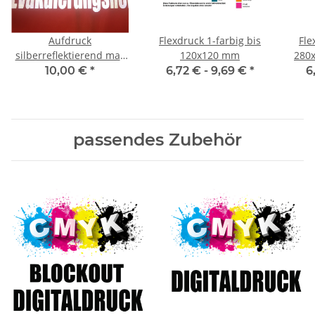
Aufdruck
Flexdruck 1-farbig bis
Fle
silberreflektierend max
120x120 mm
280x
280x180 mm
10,00 €
*
6,72 € -
9,69 €
*
6
passendes Zubehör