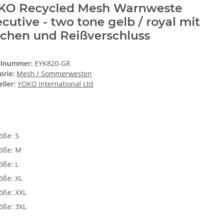
KO Recycled Mesh Warnweste
cutive - two tone gelb / royal mit
schen und Reißverschluss
elnummer:
EYK820-GR
orie:
Mesh / Sommerwesten
ller:
YOKO International Ltd
e
öße: S
öße: M
öße: L
öße: XL
öße: XXL
öße: 3XL