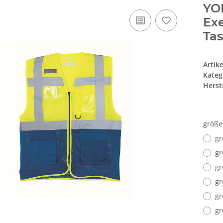
YO
Exe
Ta
Artik
Kateg
Herste
größ
gr
gr
gr
gr
gr
gr