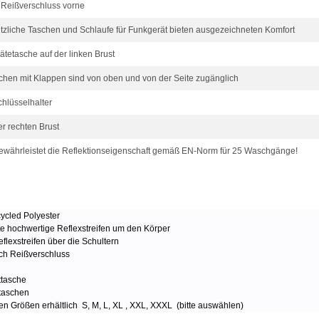
Reißverschluss vorne
ützliche Taschen und Schlaufe für Funkgerät bieten ausgezeichneten Komfort
tetasche auf der linken Brust
chen mit Klappen sind von oben und von der Seite zugänglich
chlüsselhalter
er rechten Brust
gewährleistet die Reflektionseigenschaft gemäß EN-Norm für 25 Waschgänge!
ycled Polyester
te hochwertige Reflexstreifen um den Körper
flexstreifen über die Schultern
ch Reißverschluss
ttasche
taschen
en Größen erhältlich S, M, L, XL , XXL, XXXL (bitte auswählen)