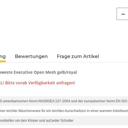
ung
Bewertungen
Frage zum Artikel
nweste Executive Open Mesh gelb/royal
L! Bitte vorab Verfügbarkeit anfragen!
 US-amerikanischen Norm ANSI/ISEA 107-2004 und der europäischen Norm EN ISO
he 5010
10x T-Shirt Herren weiß,
LEITUNG 
Premium B&C Inspire #190
Piktogramm W
ver leichter Maschenware für ein leichtes Ausschwitzen in einer warmen Arbeits
n
Rundhals mit EINER
vielen 
 €
*
79,90 €
*
ab
exstreifen um den Körper und auf jeder Schulter
Druckposition CMYK