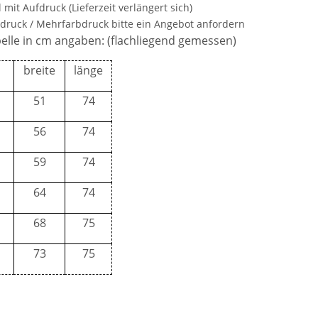
 mit Aufdruck (Lieferzeit verlängert sich)
odruck / Mehrfarbdruck bitte ein Angebot anfordern
lle in cm angaben: (flachliegend gemessen)
breite
länge
51
74
2 inkl.
Geburtstags Warnweste Mobiles
Zeugnis T
 S-7XL
Gästebuch - 18. Geburtstag -
Abschl
56
74
Wunschzahl - Neon Warnweste
11,99 € -
14,99 €
*
9,90 €
59
74
64
74
68
75
73
75