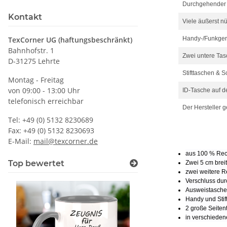
Durchgehender 
Kontakt
Viele äußerst n
TexCorner UG (haftungsbeschränkt)
Handy-/Funkgerä
Bahnhofstr. 1
Zwei untere Tas
D-31275 Lehrte
Stifttaschen & S
Montag - Freitag
von 09:00 - 13:00 Uhr
ID-Tasche auf d
telefonisch erreichbar
Der Hersteller 
Tel: +49 (0) 5132 8230689
Fax: +49 (0) 5132 8230693
E-Mail:
mail@texcorner.de
aus 100 % Rec
Top bewertet
Zwei 5 cm brei
zwei weitere Re
Verschluss dur
Ausweistasche
Handy und Stif
2 große Seiten
in verschieden