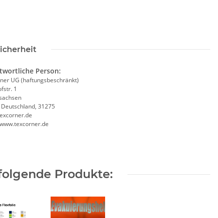
icherheit
twortliche Person:
ner UG (haftungsbeschränkt)
fstr. 1
sachsen
, Deutschland, 31275
excorner.de
//www.texcorner.de
folgende Produkte: