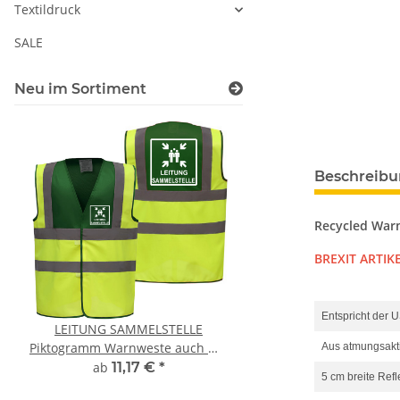
Textildruck
SALE
Neu im Sortiment
Beschreib
Recycled War
BREXIT ARTIKE
Entspricht der
LEITUNG SAMMELSTELLE
Feuerwehr Trinkflasc
Piktogramm Warnweste auch mit
farbig 1000ml inkl.
Aus atmungsakti
vielen Taschen S-3XL
Wunschname
ab
11,17 €
*
7,99 € -
14,99
5 cm breite Refl