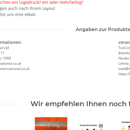
schen ein Logodruck? ein oder mehrfarbig?
tigen auch nach Ihrem Layout
ie uns eine eMail.
Angaben zur Produkts
ormationen:
veran
al Ltd
TexCor
 11
Bahnho
n, 1000
Nieder
ational.co.uk
Lehrte
international.co.uk
mail@t
https:
Wir empfehlen Ihnen noch 