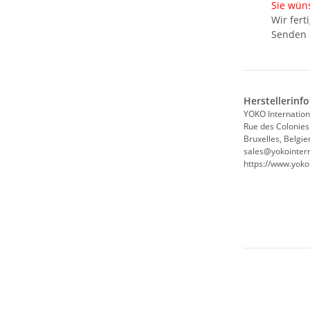
Sie wün
Wir fer
Senden S
Herstellerinf
YOKO Internation
Rue des Colonies
Bruxelles, Belgie
sales@yokointern
https://www.yoko