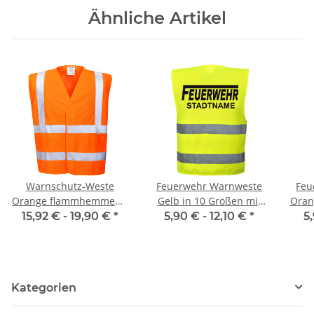
Ähnliche Artikel
Warnschutz-Weste
Feuerwehr Warnweste
Feu
Orange flammhemmend
Gelb in 10 Größen mit
Oran
EN ISO 20471 Class 2
Stadtnamen
15,92 € -
19,90 €
*
5,90 € -
12,10 €
*
5
Norm EN14116 120g/m²
Kategorien