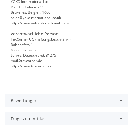
YOKO International Ltd
Rue des Colonies 11
Bruxelles, Belgien, 1000
sales@yokointernational.co.uk
https://www.yokointernational.co.uk
verantwortliche Person:
TexCorner UG (haftungsbeschränkt)
Bahnhofstr. 1
Niedersachsen
Lehrte, Deutschland, 31275
mail@texcorner.de
https://www.texcorner.de
Bewertungen
Frage zum Artikel