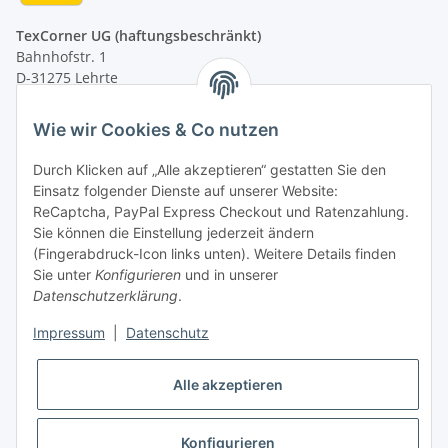
TexCorner UG (haftungsbeschränkt)
Bahnhofstr. 1
D-31275 Lehrte
Montag - Freitag
Wie wir Cookies & Co nutzen
von 09:00 - 13:00 Uhr
telefonisch erreichbar
Durch Klicken auf „Alle akzeptieren“ gestatten Sie den
Einsatz folgender Dienste auf unserer Website:
Tel: +49 (0) 5132 8230689
ReCaptcha, PayPal Express Checkout und Ratenzahlung.
Fax: +49 (0) 5132 8230693
Sie können die Einstellung jederzeit ändern
E-Mail:
mail@texcorner.de
(Fingerabdruck-Icon links unten). Weitere Details finden
Sie unter
Konfigurieren
und in unserer
Datenschutzerklärung
.
Impressum
|
Datenschutz
Vertrag widerrufen
Alle akzeptieren
Konfigurieren