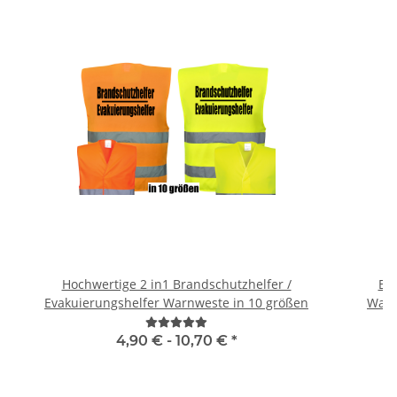
Hochwertige 2 in1 Brandschutzhelfer /
Br
Evakuierungshelfer Warnweste in 10 größen
Warn
4,90 € -
10,70 €
*