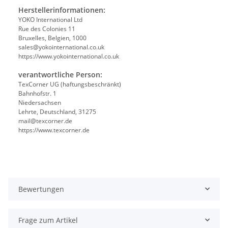
Herstellerinformationen:
YOKO International Ltd
Rue des Colonies 11
Bruxelles, Belgien, 1000
sales@yokointernational.co.uk
https://www.yokointernational.co.uk
verantwortliche Person:
TexCorner UG (haftungsbeschränkt)
Bahnhofstr. 1
Niedersachsen
Lehrte, Deutschland, 31275
mail@texcorner.de
https://www.texcorner.de
Bewertungen
Frage zum Artikel