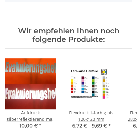
Wir empfehlen Ihnen noch
folgende Produkte:
Aufdruck
Flexdruck 1-farbig bis
Fle
silberreflektierend max
120x120 mm
280x
280x180 mm
10,00 €
*
6,72 € -
9,69 €
*
6