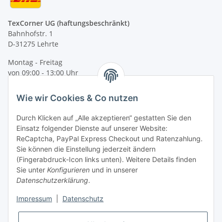
TexCorner UG (haftungsbeschränkt)
Bahnhofstr. 1
D-31275 Lehrte
Montag - Freitag
von 09:00 - 13:00 Uhr
telefonisch erreichbar
Wie wir Cookies & Co nutzen
Tel: +49 (0) 5132 8230689
Fax: +49 (0) 5132 8230693
Durch Klicken auf „Alle akzeptieren“ gestatten Sie den
E-Mail:
mail@texcorner.de
Einsatz folgender Dienste auf unserer Website:
ReCaptcha, PayPal Express Checkout und Ratenzahlung.
Sie können die Einstellung jederzeit ändern
(Fingerabdruck-Icon links unten). Weitere Details finden
Sie unter
Konfigurieren
und in unserer
Datenschutzerklärung
.
Impressum
|
Datenschutz