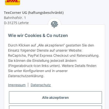
TexCorner UG (haftungsbeschränkt)
Bahnhofstr. 1
D-31275 Lehrte
Montag - Freitag
Wie wir Cookies & Co nutzen
von 09:00 - 13:00 Uhr
telefonisch erreichbar
Durch Klicken auf „Alle akzeptieren“ gestatten Sie den
Einsatz folgender Dienste auf unserer Website:
Tel: +49 (0) 5132 8230689
ReCaptcha, PayPal Express Checkout und Ratenzahlung.
Fax: +49 (0) 5132 8230693
Sie können die Einstellung jederzeit ändern
E-Mail:
mail@texcorner.de
(Fingerabdruck-Icon links unten). Weitere Details finden
Sie unter
Konfigurieren
und in unserer
Datenschutzerklärung
.
Impressum
|
Datenschutz
Vertrag widerrufen
Alle akzeptieren