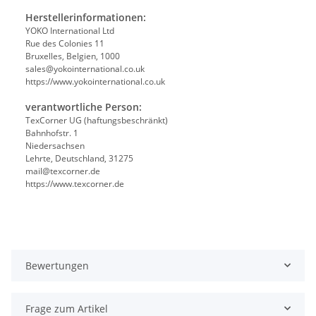
Herstellerinformationen:
YOKO International Ltd
Rue des Colonies 11
Bruxelles, Belgien, 1000
sales@yokointernational.co.uk
https://www.yokointernational.co.uk
verantwortliche Person:
TexCorner UG (haftungsbeschränkt)
Bahnhofstr. 1
Niedersachsen
Lehrte, Deutschland, 31275
mail@texcorner.de
https://www.texcorner.de
Bewertungen
Frage zum Artikel