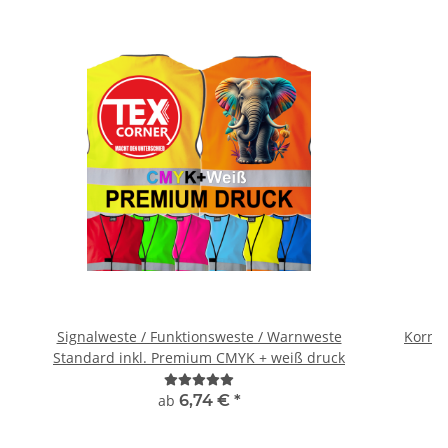
Signalweste / Funktionsweste / Warnweste
Kornte
Standard inkl. Premium CMYK + weiß druck
ab
6,74 €
*