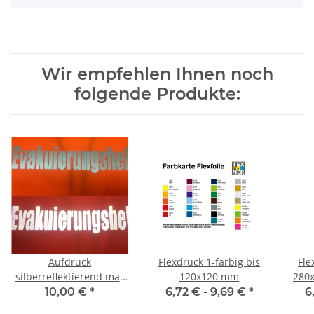
Wir empfehlen Ihnen noch
folgende Produkte:
Aufdruck
Flexdruck 1-farbig bis
Fle
silberreflektierend max
120x120 mm
280x
280x180 mm
10,00 €
*
6,72 € -
9,69 €
*
6