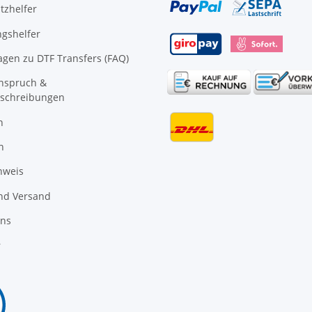
tzhelfer
gshelfer
agen zu DTF Transfers (FAQ)
anspruch &
schreibungen
n
n
nweis
nd Versand
uns
r