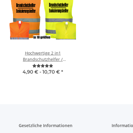
Hochwertige 2 in1
Zeugnis Tasse für 
Brandschutzhelfer /
Abschluss Gesch
Evakuierungshelfer Warnweste
in 10 größen
4,90 € -
10,70 €
*
9,90 € -
12,90
Gesetzliche Informationen
Informati