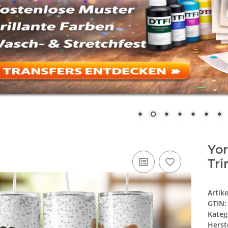
Yo
Tri
Artik
GTIN:
Kateg
Herste