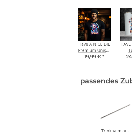
MYK
Have A NICE DIE
HAVE 
Premium Unisex
T
T-Shirt
Ed
19,99 €
*
24
Halloween
Trink
passendes Zu
Trinkhalm aus