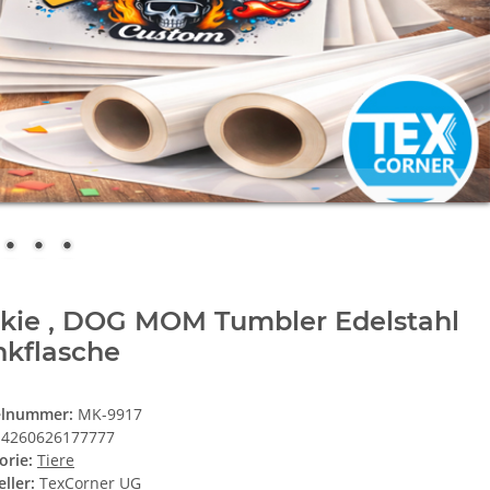
rkie , DOG MOM Tumbler Edelstahl
nkflasche
elnummer:
MK-9917
4260626177777
orie:
Tiere
ller:
TexCorner UG