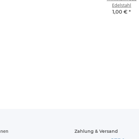
Edelstahl
1,00 €
*
Lehrer
Signalweste / Funktionsweste /
Hochwe
enk
Warnweste Standard inkl.
Brandsc
Premium CMYK + weiß druck
Evakuierungshelfer
in 
 €
*
ab
6,74 €
*
4,90 €
onen
Zahlung & Versand