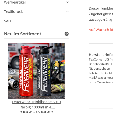
Werbeartikel
Dieser Tumbler
Textildruck
Zugehörigkeit
aussagekräftig
SALE
Auf Wunsch kö
Neu im Sortiment
Herstellerinf
TexCorner UG (h
Bahnhofstraße 1
Niedersachsen
Lehrte, Deutschl
mail@texcorner.
https://www.texc
Feuerwehr Trinkflasche 5010
10x T-Shirt Herren 
farbig 1000ml inkl.
Premium B&C Inspir
Wunschnamen
Rundhals mit EI
7,99 € -
14,99 €
*
79,90 €
*