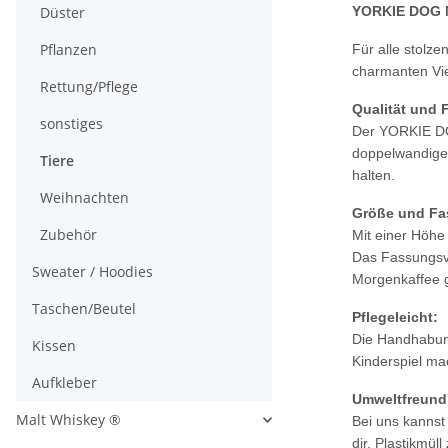
Düster
YORKIE DOG 
Pflanzen
Für alle stolz
charmanten Vie
Rettung/Pflege
Qualität und F
sonstiges
Der YORKIE DOG
doppelwandigen
Tiere
halten.
Weihnachten
Größe und F
Zubehör
Mit einer Höhe
Das Fassungsve
Sweater / Hoodies
Morgenkaffee 
Taschen/Beutel
Pflegeleicht:
Die Handhabun
Kissen
Kinderspiel ma
Aufkleber
Umweltfreund
Malt Whiskey ®
Bei uns kannst
dir, Plastikmül