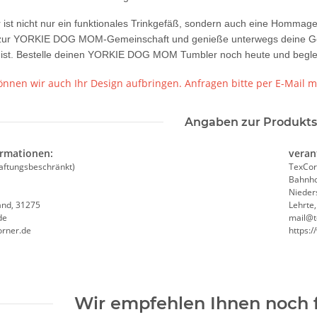
 ist nicht nur ein funktionales Trinkgefäß, sondern auch eine Hommage 
 zur YORKIE DOG MOM-Gemeinschaft und genieße unterwegs deine Getr
 ist. Bestelle deinen YORKIE DOG MOM Tumbler noch heute und begleite
nnen wir auch Ihr Design aufbringen. Anfragen bitte per E-Mail m
Angaben zur Produkts
ormationen:
veran
aftungsbeschränkt)
TexCor
Bahnho
Nieder
and, 31275
Lehrte
de
mail@t
orner.de
https:
weiß,
LEITUNG SAMMELSTELLE
Feuerwehr T
Wir empfehlen Ihnen noch 
e #190
Piktogramm Warnweste auch mit
farbig 10
NER
vielen Taschen S-3XL
Wun
ab
11,17 €
*
7,99 €