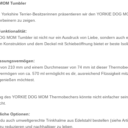
MOM Tumbler
en Yorkshire Terrier-Besitzerinnen präsentieren wir den YORKIE DOG 
rbeinern zu zeigen.
unktionalität:
 MOM Tumbler ist nicht nur ein Ausdruck von Liebe, sondern auch ei
 Konstruktion und dem Deckel mit Schiebeöffnung bietet er beste Iso
assungsvermögen:
 von 210 mm und einem Durchmesser von 74 mm ist dieser Thermobeche
rmögen von ca. 570 ml ermöglicht es dir, ausreichend Flüssigkeit mit
genießen möchtest.
g des YORKIE DOG MOM Thermobechers könnte nicht einfacher sein. E
cht.
liche Optionen:
 du auch umweltgerechte Trinkhalme aus Edelstahl bestellen (siehe Ar
l zu reduzieren und nachhaltiger zu leben.