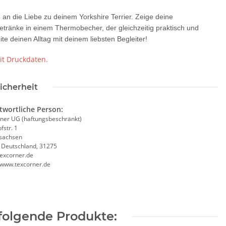
an die Liebe zu deinem Yorkshire Terrier. Zeige deine
änke in einem Thermobecher, der gleichzeitig praktisch und
 deinen Alltag mit deinem liebsten Begleiter!
it Druckdaten.
icherheit
twortliche Person:
ner UG (haftungsbeschränkt)
fstr. 1
sachsen
, Deutschland, 31275
excorner.de
//www.texcorner.de
rinkflasche 5010
10x T-Shirt Herren weiß,
folgende Produkte:
00ml inkl.
Premium B&C Inspire #190
Pikt
schnamen
Rundhals mit EINER
 -
14,99 €
*
79,90 €
*