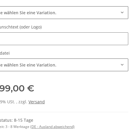
k
te wählen Sie eine Variation.
unschtext (oder Logo)
unschtext (oder Logo)
datei
te wählen Sie eine Variation.
SAMMELSTELLE
10x T-Shirt Herren weiß,
Fe
99,00 €
arnweste auch mit
Premium B&C Inspire #190
Taschen S-3XL
Rundhals mit EINER
11,17 €
*
79,90 €
*
Druckposition CMYK
19% USt. , zzgl.
Versand
status: 8-15 Tage
eit:
3 - 8 Werktage
(DE - Ausland abweichend)