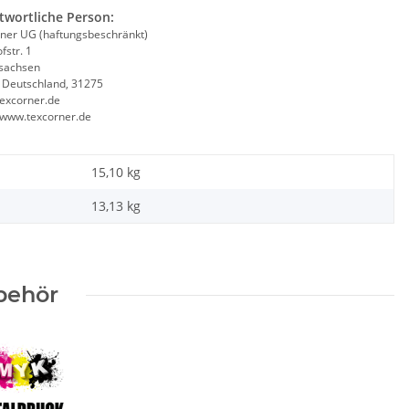
twortliche Person:
ner UG (haftungsbeschränkt)
fstr. 1
sachsen
, Deutschland, 31275
excorner.de
//www.texcorner.de
15,10 kg
13,13
kg
behör