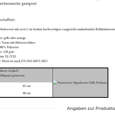
Werbezwecke geeignet
Lehrer
Feuerwehr Warnweste Gelb +
YOKO Exec
enk
Orange in 10 Größen
Paramedic 
schaften:
Taschen un
 €
*
4,72 € -
9,38 €
*
8,49 
heitsweste mit zwei 5 cm breiten hochwertigen waagerecht umlaufenden Reflektionsstre
be:
gelb oder orange
:
Vorne mit Klettverschluss
00% Polyester
r:
120 g/m²
ior XL/XXL
 Weste ist nach EN ISO 20471:2013
ieser Artikel?
chliegend gemessen.
65 cm
66 cm
Angaben zur Produkts