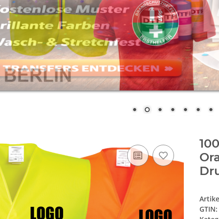
10
Ora
Dr
Artik
GTIN: