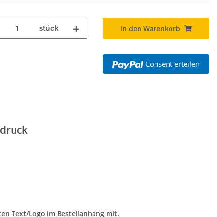
stück
In den Warenkorb
Consent erteilen
fdruck
ten Text/Logo im Bestellanhang mit.