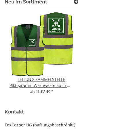
Neu im Sortiment
LEITUNG SAMMELSTELLE
10x T-Shirt Herren 
Piktogramm Warnweste auch mit
Premium B&C Inspir
vielen Taschen S-3XL
Rundhals mit EI
ab
11,17 €
*
79,90 €
*
Druckposition C
Kontakt
TexCorner UG (haftungsbeschränkt)