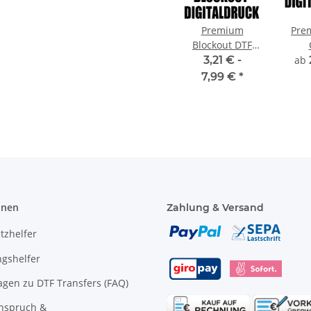
Premium
Pre
Blockout DTF
Digitaldruck
Dig
3,21 € -
ab
CMYK
7,99 €
*
onen
Zahlung & Versand
tzhelfer
gshelfer
agen zu DTF Transfers (FAQ)
anspruch &