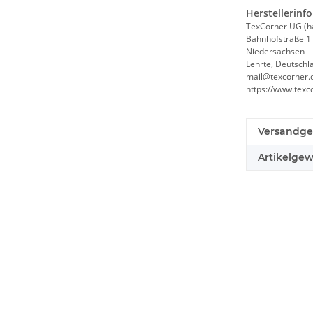
Herstellerinf
TexCorner UG (h
Bahnhofstraße 1
Niedersachsen
Lehrte, Deutschl
mail@texcorner.
https://www.texc
Versandge
Artikelgew