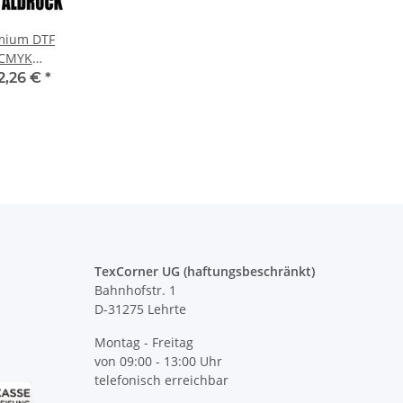
mium DTF
CMYK
italdruck
2,26 €
*
TexCorner UG (haftungsbeschränkt)
Bahnhofstr. 1
D-31275 Lehrte
Montag - Freitag
von 09:00 - 13:00 Uhr
telefonisch erreichbar