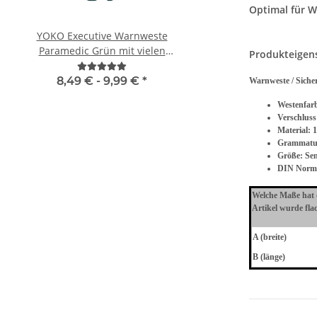
Optimal für 
YOKO Executive Warnweste
Zeugnis Tasse für 
Paramedic Grün mit vielen
Abschluss Gesch
Produkteigen
Taschen und Reißverschluss
8,49 € -
9,99 €
*
9,90 € -
12,90
Warnweste / Sicher
Westenfar
Verschluss
Material:
1
Grammatu
Größe:
Sen
DIN Norm:
Welche Maße hat d
Artikel wurde fla
A (breite)
B (länge)