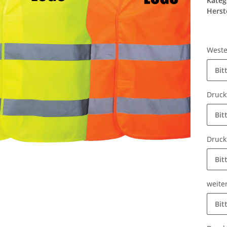
Kateg
Herste
Weste
Bit
Druck
Bit
Druck
Bit
weite
Bit