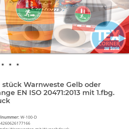
0 stück Warnweste Gelb oder
nge EN ISO 20471:2013 mit 1.fbg.
uck
elnummer:
W-100-D
4260626177166