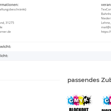
ormationen:
veran
aftungsbeschränkt)
TexCor
Bahnho
Nieder
and, 31275
Lehrte
de
mail@t
orner.de
https:
wicht:
icht:
passendes Zu