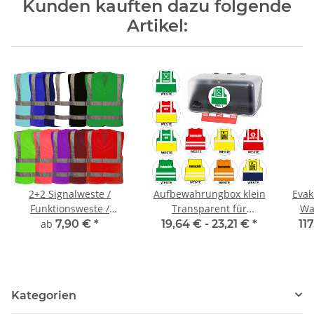
Kunden kauften dazu folgende
Artikel:
2+2 Signalweste /
Aufbewahrungbox klein
Evak
Funktionsweste /
Transparent für
Wa
Warnweste 2+2 inkl
Einsatzwesten
ab
7,90 €
*
19,64 € -
23,21 €
*
117
Druck
Kategorien