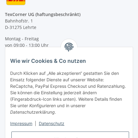
TexCorner UG (haftungsbeschränkt)
Bahnhofstr. 1
D-31275 Lehrte
Montag - Freitag
von 09:00 - 13:00 Uhr
telefonisch erreichbar
Wie wir Cookies & Co nutzen
Tel: +49 (0) 5132 8230689
Fax: +49 (0) 5132 8230693
Durch Klicken auf „Alle akzeptieren“ gestatten Sie den
E-Mail:
mail@texcorner.de
Einsatz folgender Dienste auf unserer Website:
ReCaptcha, PayPal Express Checkout und Ratenzahlung.
Sie können die Einstellung jederzeit ändern
(Fingerabdruck-Icon links unten). Weitere Details finden
Sie unter
Konfigurieren
und in unserer
Datenschutzerklärung
.
Impressum
|
Datenschutz