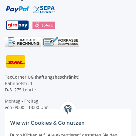
TexCorner UG (haftungsbeschränkt)
Bahnhofstr. 1
D-31275 Lehrte
Montag - Freitag
von 09:00 - 13:00 Uhr
telefonisch erreichbar
Wie wir Cookies & Co nutzen
Tel: +49 (0) 5132 8230689
Fax: +49 (0) 5132 8230693
Durch Klicken auf „Alle akzeptieren“ gestatten Sie den