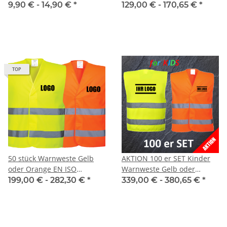
in 6 Größen AKTION!
20471:2013 mit 1.fbg. Druck
9,90 € -
14,90 €
*
129,00 € -
170,65 €
*
TOP
50 stück Warnweste Gelb
AKTION 100 er SET Kinder
oder Orange EN ISO
Warnweste Gelb oder
20471:2013 mit 1.fbg. Druck
Orange mit 1.fbg. Druck
199,00 € -
282,30 €
*
339,00 € -
380,65 €
*