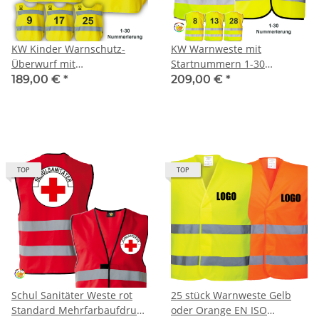
KW Kinder Warnschutz-
KW Warnweste mit
Überwurf mit
Startnummern 1-30
Startnummern 1-30
Fahrradtraining Fahrrad
189,00 €
*
209,00 €
*
Fahrradtraining Fahrrad
Prüfung Schule
Prüfung Schule
TOP
TOP
Schul Sanitäter Weste rot
25 stück Warnweste Gelb
Standard Mehrfarbaufdruck
oder Orange EN ISO