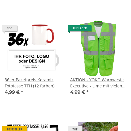
TOP
AUF LAGER
36 er Paketpreis Keramik
AKTION - YOKO Warnweste
Fototasse TTH (12 farben)
Executive - Lime mit vielen
inkl Wunschdruck AKTION
Taschen und Reißverschluss
4,99 €
*
4,99 €
*
BESTSELLER
TOP