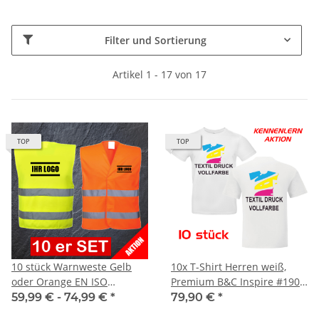
Filter und Sortierung
Artikel 1 - 17 von 17
TOP
TOP
10 stück Warnweste Gelb
10x T-Shirt Herren weiß,
oder Orange EN ISO
Premium B&C Inspire #190
20471:2013 mit 1.fbg. Druck
Rundhals mit EINER
59,99 € -
74,99 €
*
79,90 €
*
Druckposition CMYK