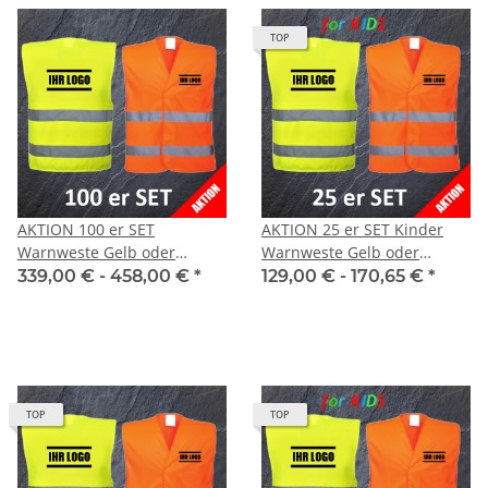
TOP
AKTION 100 er SET
AKTION 25 er SET Kinder
Warnweste Gelb oder
Warnweste Gelb oder
Orange EN ISO 20471:2013
Orange mit 1.fbg. Druck
339,00 € -
458,00 €
*
129,00 € -
170,65 €
*
mit 1.fbg. Druck
TOP
TOP