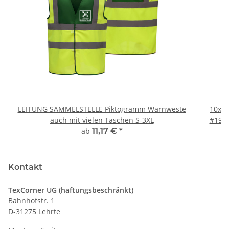
LEITUNG SAMMELSTELLE Piktogramm Warnweste
10x T
auch mit vielen Taschen S-3XL
#190 
ab
11,17 €
*
Kontakt
TexCorner UG (haftungsbeschränkt)
Bahnhofstr. 1
D-31275 Lehrte