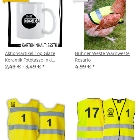
Aktionsartikel Top Glaze
Hühner Weste Warnweste
Keramik Fototasse inkl
Rosario
Wunschdruck
2,49 € -
3,49 €
*
4,99 €
*