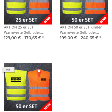
AKTION 25 er SET
AKTION 50 er SET Kinder
Warnweste Gelb oder
Warnweste Gelb oder
Orange EN ISO 20471:2013
Orange mit 1.fbg. Druck
129,00 € -
170,65 €
*
199,00 € -
240,65 €
*
mit 1.fbg. Druck
TOP