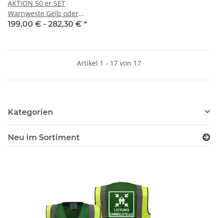
AKTION 50 er SET
Warnweste Gelb oder
Orange EN ISO 20471:2013
199,00 € -
282,30 €
*
mit 1.fbg. Druck
Artikel 1 - 17 von 17
Kategorien
Neu im Sortiment