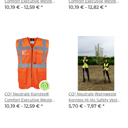
Comfort Executive Weste
Comfort Executive Weste
HAMBURG in 8 Größen
HAMBURG Neon-Gelb EN
10,19 € -
12,59 €
*
10,19 € -
12,82 €
*
ISO 20471:2013 in 8 Größen
CO² Neutrale Korntex®
CO² Neutrale Warnweste
Comfort Executive Weste
Korntex Hi-Vis Safety Vest
HAMBURG Neon-Orange EN
Paris
10,19 € -
12,59 €
*
5,70 € -
7,97 €
*
ISO 20471:2013 in 8 Größen