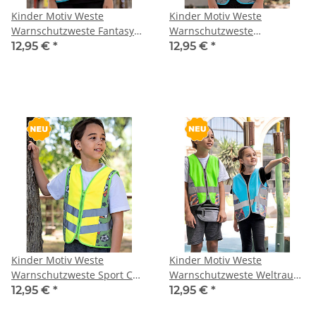
Kinder Motiv Weste
Kinder Motiv Weste
Warnschutzweste Fantasy
Warnschutzweste
Einhorn + Ritter CO² Neutral
Rettungskräfte CO² Neutral
12,95 €
*
12,95 €
*
hergestellt
hergestellt
Kinder Motiv Weste
Kinder Motiv Weste
Warnschutzweste Sport CO²
Warnschutzweste Weltraum
Neutral hergestellt
CO² Neutral hergestellt
12,95 €
*
12,95 €
*