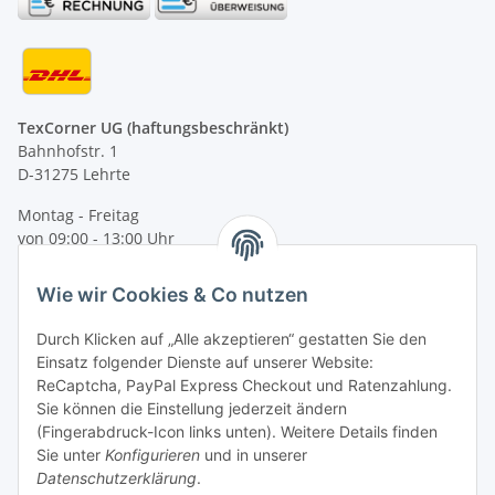
TexCorner UG (haftungsbeschränkt)
Bahnhofstr. 1
D-31275 Lehrte
Montag - Freitag
von 09:00 - 13:00 Uhr
telefonisch erreichbar
Wie wir Cookies & Co nutzen
Tel: +49 (0) 5132 8230689
Fax: +49 (0) 5132 8230693
Durch Klicken auf „Alle akzeptieren“ gestatten Sie den
E-Mail:
mail@texcorner.de
Einsatz folgender Dienste auf unserer Website:
ReCaptcha, PayPal Express Checkout und Ratenzahlung.
Sie können die Einstellung jederzeit ändern
(Fingerabdruck-Icon links unten). Weitere Details finden
Sie unter
Konfigurieren
und in unserer
Datenschutzerklärung
.