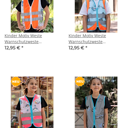
Kinder Motiv Weste
Kinder Motiv Weste
Warnschutzweste
Warnschutzweste
Dinosaurier CO² Neutral
Fahrzeuge CO² Neutral
12,95 €
*
12,95 €
*
hergestellt
hergestellt