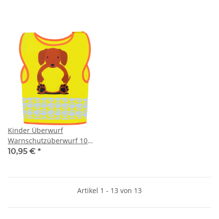
Kinder Überwurf
Warnschutzüberwurf 10
Tiermotive KITA CO² Neutral
10,95 €
*
hergestellt
Artikel 1 - 13 von 13