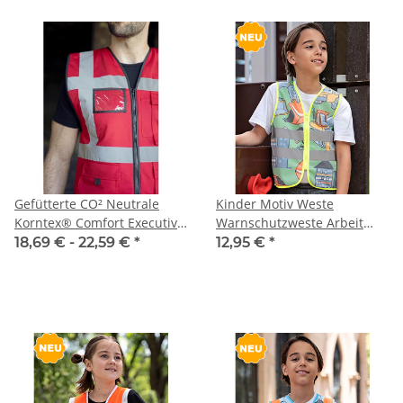
Gefütterte CO² Neutrale
Kinder Motiv Weste
Korntex® Comfort Executive
Warnschutzweste Arbeit
Weste WISMAR in 10 Größen
Bagger + Traktor CO²
18,69 € -
22,59 €
*
12,95 €
*
Neutral hergestellt