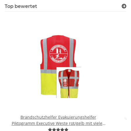
Top bewertet
Brandschutzhelfer Evakuierungshelfer
Br
Piktogramm Executive Weste rot/gelb mit vielen
Taschen S-3XL