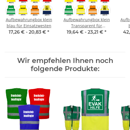
Aufbewahrungbox klein
Aufbewahrungbox klein
Aufb
blau für Einsatzwesten
Transparent für
Einsatzwesten
17,26 € -
20,83 €
*
19,64 € -
23,21 €
*
42
Wir empfehlen Ihnen noch
folgende Produkte: