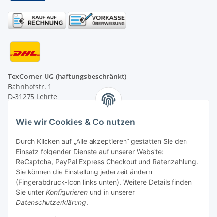
TexCorner UG (haftungsbeschränkt)
Bahnhofstr. 1
D-31275 Lehrte
Montag - Freitag
Wie wir Cookies & Co nutzen
von 09:00 - 13:00 Uhr
telefonisch erreichbar
Durch Klicken auf „Alle akzeptieren“ gestatten Sie den
Einsatz folgender Dienste auf unserer Website:
Tel: +49 (0) 5132 8230689
ReCaptcha, PayPal Express Checkout und Ratenzahlung.
Fax: +49 (0) 5132 8230693
Sie können die Einstellung jederzeit ändern
E-Mail:
mail@texcorner.de
(Fingerabdruck-Icon links unten). Weitere Details finden
Sie unter
Konfigurieren
und in unserer
Datenschutzerklärung
.