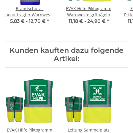
Brandschutz -
EVAK Hilfe Piktogramm
E
beauftragter Warnweste
Warnweste grün/gelb
Pik
Sonderfarbe in 10
mit vielen Taschen S-3XL
gr
5,83 € -
12,70 €
*
11,18 € -
24,90 €
*
11
größen und 3 farben
"EVAK22 Linie"
Tas
Kunden kauften dazu folgende
Artikel:
EVAK Hilfe Piktogramm
Leitung Sammelplatz