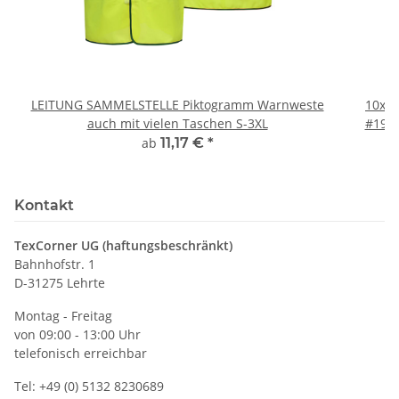
LEITUNG SAMMELSTELLE Piktogramm Warnweste
10x T
auch mit vielen Taschen S-3XL
#190 
ab
11,17 €
*
Kontakt
TexCorner UG (haftungsbeschränkt)
Bahnhofstr. 1
D-31275 Lehrte
Montag - Freitag
von 09:00 - 13:00 Uhr
telefonisch erreichbar
Tel: +49 (0) 5132 8230689