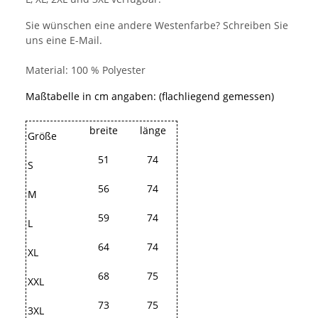
Sie wünschen eine andere Westenfarbe? Schreiben Sie
uns eine E-Mail.
Material: 100 % Polyester
Maßtabelle in cm angaben: (flachliegend gemessen)
breite
länge
Größe
51
74
S
56
74
M
59
74
L
64
74
XL
68
75
XXL
73
75
3XL