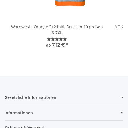
Warnweste Orange 2+2 inkl. Druck in 10 größen
YOKO 
S-7XL
ab
7,12 €
*
Gesetzliche Informationen
Informationen
Zahlung & Versand