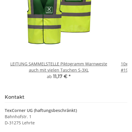
LEITUNG SAMMELSTELLE Piktogramm Warnweste
10x T
auch mit vielen Taschen S-3XL
#190 
ab
11,17 €
*
Kontakt
TexCorner UG (haftungsbeschränkt)
Bahnhofstr. 1
D-31275 Lehrte