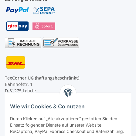
TexCorner UG (haftungsbeschränkt)
Bahnhofstr. 1
D-31275 Lehrte
Montag - Freitag
Wie wir Cookies & Co nutzen
von 09:00 - 13:00 Uhr
telefonisch erreichbar
Durch Klicken auf „Alle akzeptieren“ gestatten Sie den
Einsatz folgender Dienste auf unserer Website:
Tel: +49 (0) 5132 8230689
ReCaptcha, PayPal Express Checkout und Ratenzahlung.
Fax: +49 (0) 5132 8230693