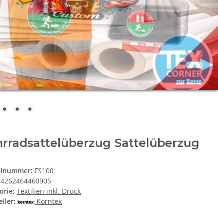
rradsattelüberzug Sattelüberzug
elnummer:
FS100
4262464460905
orie:
Textilien inkl. Druck
ller:
Korntex