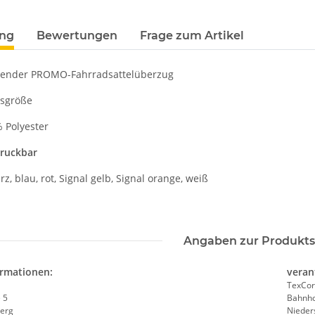
e #190
Piktogramm Warnweste auch mit
farbig 10
NER
vielen Taschen S-3XL
Wun
ab
11,17 €
*
7,99 €
MYK
ung
Bewertungen
Frage zum Artikel
ender PROMO-Fahrradsattelüberzug
tsgröße
% Polyester
druckbar
z, blau, rot, Signal gelb, Signal orange, weiß
Angaben zur Produkts
ormationen:
veran
TexCor
 5
Bahnho
erg
Nieder