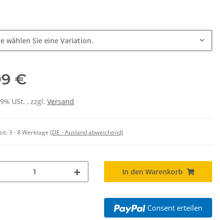
e
te wählen Sie eine Variation.
99 €
19% USt. , zzgl.
Versand
eit:
3 - 8 Werktage
(DE - Ausland abweichend)
In den Warenkorb
Consent erteilen
rinkflasche 5010
10x T-Shirt Herren weiß,