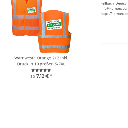
Fellbach, Deutsc
info@korntex.co
https://korntex
Warnweste Orange 2+2 inkl.
Feuerwehr Warnweste
Druck in 10 größen S-7XL
Orange in 10 G
ab
7,12 €
*
4,72 € -
9,38 