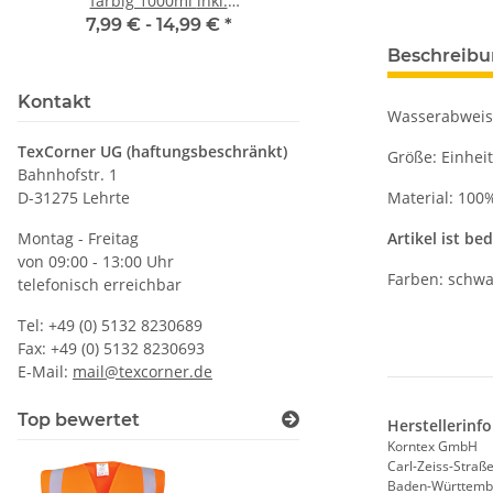
farbig 1000ml inkl.
Premium B&C Inspir
Wunschnamen
Rundhals mit EI
7,99 € -
14,99 €
*
79,90 €
*
Druckposition C
Beschreib
Kontakt
Wasserabweis
TexCorner UG (haftungsbeschränkt)
Größe: Einhei
Bahnhofstr. 1
D-31275 Lehrte
Material: 100
Montag - Freitag
Artikel ist be
von 09:00 - 13:00 Uhr
Farben: schwar
telefonisch erreichbar
Tel: +49 (0) 5132 8230689
Fax: +49 (0) 5132 8230693
E-Mail:
mail@texcorner.de
Top bewertet
Herstellerinf
Korntex GmbH
Carl-Zeiss-Straße
Baden-Württemb