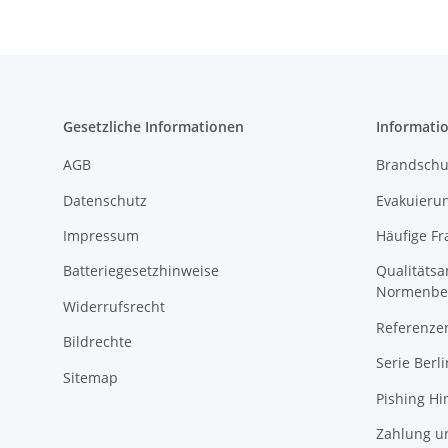
Gesetzliche Informationen
Informati
AGB
Brandschu
Datenschutz
Evakuierun
Impressum
Häufige Fr
Batteriegesetzhinweise
Qualitäts
Normenbe
Widerrufsrecht
Referenze
Bildrechte
Serie Berli
Sitemap
Pishing Hi
Zahlung u