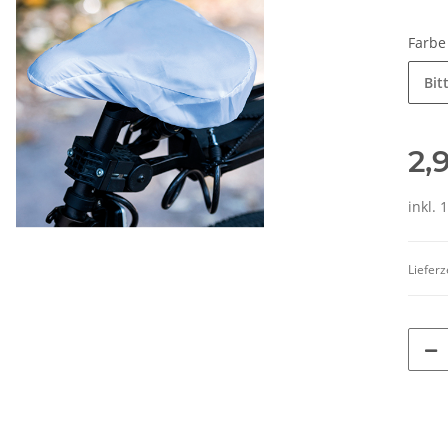
Farb
Bit
2,
inkl. 
Lieferz
weiß,
LEITUNG SAMMELSTELLE
Feuerwehr T