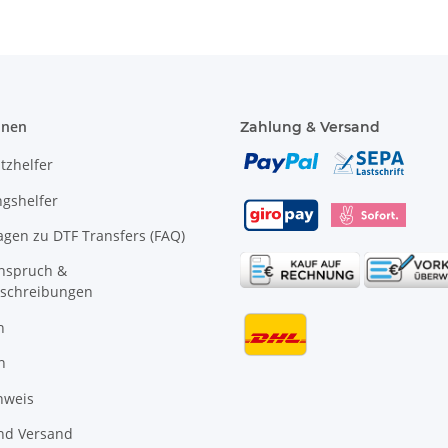
onen
Zahlung & Versand
tzhelfer
gshelfer
agen zu DTF Transfers (FAQ)
anspruch &
schreibungen
n
n
nweis
nd Versand