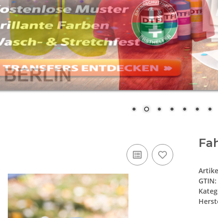
Fah
Artik
GTIN:
Kateg
Herste