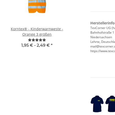
Herstellerinf
TexCorner UG (h
Korntex® - Kinderwarnweste -
Brandschutzhelfe
Bahnhofstraße 1
Orange 3 größen
Evakuierungshelfer Pi
Niedersachsen
Weste rot/gelb S
Lehrte, Deutschl
1,95 € -
2,49 €
*
11,18 € -
14,90
mail@texcorner.
https://www.texc