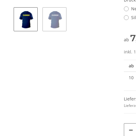
Ne
Si
7
ab
inkl. 
ab
10
Liefer
TELLE
Feuerwehr Trinkflasche 5010
10x T-Shi
Lieferz
 auch mit
farbig 1000ml inkl.
Premium B
-3XL
Wunschnamen
Rundha
7,99 € -
14,99 €
*
79
Druckp