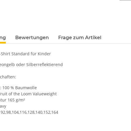
ung
Bewertungen
Frage zum Artikel
hirt Standard für Kinder
eongelb oder Silberreflektierend
chaften:
l: 100 % Baumwolle
ruit of the Loom Valueweight
ur 165 g/m²
avy
92,98,104,116,128,140,152,164