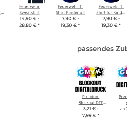
Feuerwehr
Feuerwehr T-
Feuerwehr T-
t
Sweatshirt
Shirt Kinder #4
Shirt für Kinder
n
#3
14,90 € -
7,90 € -
7,90 € -
28,80 €
*
19,30 €
*
19,30 €
*
passendes Zu
Premium
Pre
Blockout DTF
Digitaldruck
Dig
3,21 € -
ab
CMYK
7,99 €
*