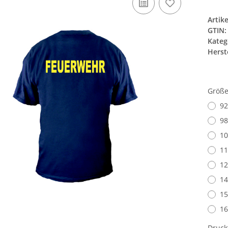
Artik
GTIN:
Kateg
Herste
Größ
92
98
10
11
12
14
15
16
Druck