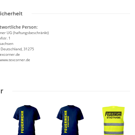
icherheit
twortliche Person:
ner UG (haftungsbeschränkt)
Kinderwarnweste -
Brandschutzhelfer /
Lie
fstr. 1
e 3 größen
Evakuierungshelfer Piktogramm
fes
sachsen
Weste rot/gelb S-3XL
, Deutschland, 31275
 -
2,49 €
*
11,18 € -
14,90 €
*
excorner.de
//www.texcorner.de
r