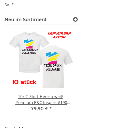
SALE
Neu im Sortiment
10x T-Shirt Herren weiß,
LEITUNG SAMMELS
Premium B&C Inspire #190
Piktogramm Warnweste
Rundhals mit EINER
vielen Taschen S
79,90 €
*
ab
11,17 €
*
Druckposition CMYK