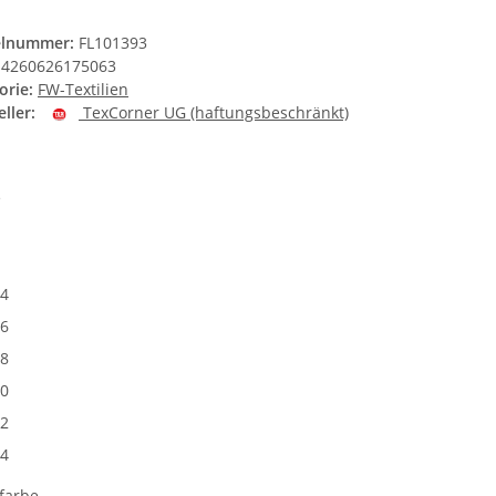
elnummer:
FL101393
4260626175063
orie:
FW-Textilien
ller:
TexCorner UG (haftungsbeschränkt)
e
4
6
8
0
2
4
farbe