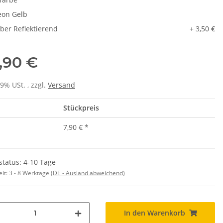
on Gelb
lber Reflektierend
+ 3,50 €
,90 €
19% USt. , zzgl.
Versand
Stückpreis
7,90 €
*
status: 4-10 Tage
rt Herren weiß,
LEITUNG SAMMELSTELLE
Fe
eit:
3 - 8 Werktage
(DE - Ausland abweichend)
&C Inspire #190
Piktogramm Warnweste auch mit
ls mit EINER
vielen Taschen S-3XL
,90 €
*
ab
11,17 €
*
osition CMYK
In den Warenkorb