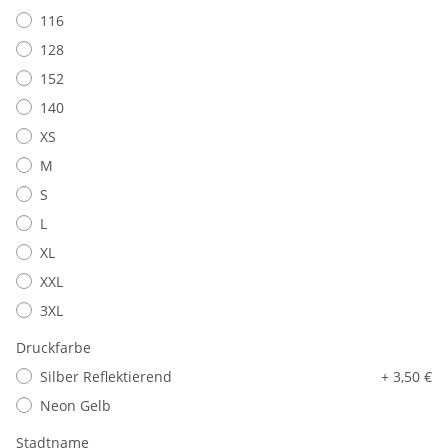
116
128
152
140
XS
M
S
L
XL
XXL
3XL
Druckfarbe
Silber Reflektierend
+ 3,50 €
Neon Gelb
Stadtname