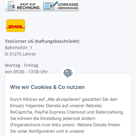
TexCorner UG (haftungsbeschränkt)
Bahnhofstr. 1
D-31275 Lehrte
Montag - Freitag
von 09:00 - 13:00 Uhr
telefonisch erreichbar
Wie wir Cookies & Co nutzen
Tel: +49 (0) 5132 8230689
Fax: +49 (0) 5132 8230693
Durch Klicken auf „Alle akzeptieren“ gestatten Sie den
E-Mail:
mail@texcorner.de
Einsatz folgender Dienste auf unserer Website:
ReCaptcha, PayPal Express Checkout und Ratenzahlung.
Sie können die Einstellung jederzeit ändern
(Fingerabdruck-Icon links unten). Weitere Details finden
Sie unter
Konfigurieren
und in unserer