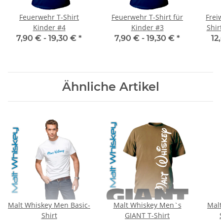
Feuerwehr T-Shirt
Feuerwehr T-Shirt für
Frei
Kinder #4
Kinder #3
Shir
7,90 € -
19,30 €
*
7,90 € -
19,30 €
*
12
Ähnliche Artikel
Malt Whiskey Men Basic-
Malt Whiskey Men`s
Mal
Shirt
GIANT T-Shirt