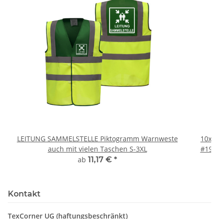
LEITUNG SAMMELSTELLE Piktogramm Warnweste
10x T
auch mit vielen Taschen S-3XL
#190 
ab
11,17 €
*
Kontakt
TexCorner UG (haftungsbeschränkt)