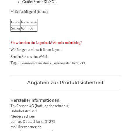
Größe:
Senior XL/XXL
Maße flachliegend (in cm.):
Größe
breite
länge
Senior
65
66
Sie wünschen ein Logodruck? ein oder mehrfarbig?
Wir fertigen auch nach Ihrem Layout
Senden Sie uns eine eMail.
Tags:
warnweste mit druck , warnwesten bedruckt
Angaben zur Produktsicherheit
Herstellerinformationen:
TexCorner UG (haftungsbeschränkt)
Bahnhofstraße 1
Niedersachsen
Lehrte, Deutschland, 31275
mail@texcorner.de