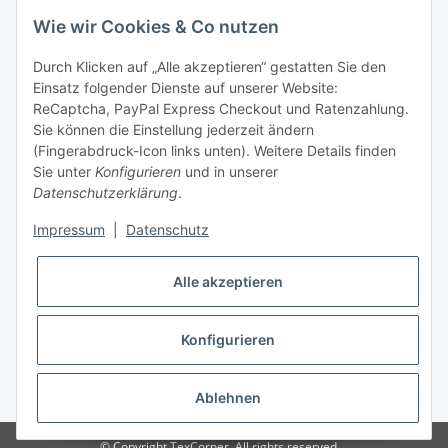
Wie wir Cookies & Co nutzen
Tel: +49 (0) 5132 8230689
Fax: +49 (0) 5132 8230693
Durch Klicken auf „Alle akzeptieren“ gestatten Sie den
E-Mail:
mail@texcorner.de
Einsatz folgender Dienste auf unserer Website:
ReCaptcha, PayPal Express Checkout und Ratenzahlung.
Sie können die Einstellung jederzeit ändern
(Fingerabdruck-Icon links unten). Weitere Details finden
Sie unter
Konfigurieren
und in unserer
Datenschutzerklärung
.
Impressum
|
Datenschutz
Vertrag widerrufen
Alle akzeptieren
Konfigurieren
* Alle Preise inkl. gesetzlicher USt., zzgl.
Versand
Ablehnen
© Copyright TexCorner. All rights reserved.