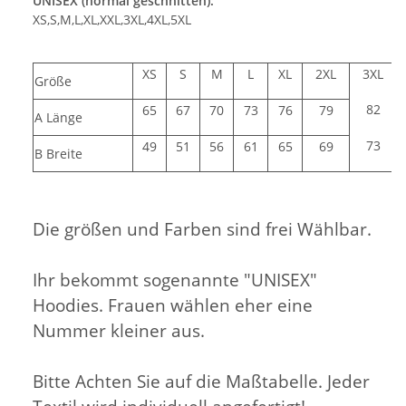
UNISEX (normal geschnitten):
XS,S,M,L,XL,XXL,3XL,4XL,5XL
XS
S
M
L
XL
2XL
3XL
Größe
82
65
67
70
73
76
79
A Länge
73
49
51
56
61
65
69
B Breite
Die größen und Farben sind frei Wählbar.
Ihr bekommt sogenannte "UNISEX"
Hoodies. Frauen wählen eher eine
Nummer kleiner aus.
Bitte Achten Sie auf die Maßtabelle. Jeder