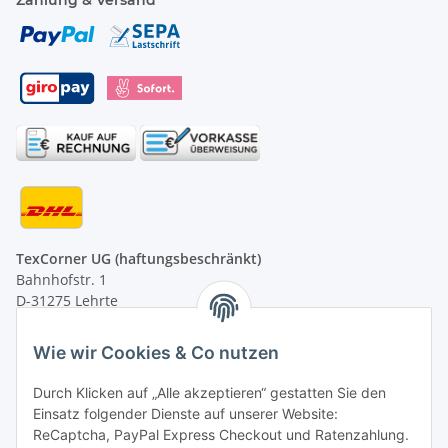
TexCorner UG (haftungsbeschränkt)
Bahnhofstr. 1
D-31275 Lehrte
Montag - Freitag
Wie wir Cookies & Co nutzen
von 09:00 - 13:00 Uhr
telefonisch erreichbar
Durch Klicken auf „Alle akzeptieren“ gestatten Sie den
Einsatz folgender Dienste auf unserer Website:
Tel: +49 (0) 5132 8230689
ReCaptcha, PayPal Express Checkout und Ratenzahlung.
Fax: +49 (0) 5132 8230693