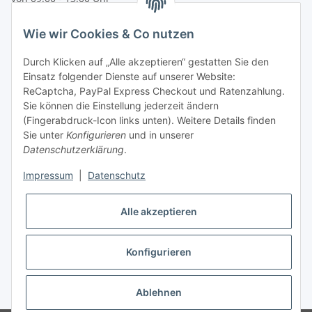
telefonisch erreichbar
Wie wir Cookies & Co nutzen
Tel: +49 (0) 5132 8230689
Fax: +49 (0) 5132 8230693
Durch Klicken auf „Alle akzeptieren“ gestatten Sie den
E-Mail:
mail@texcorner.de
Einsatz folgender Dienste auf unserer Website:
ReCaptcha, PayPal Express Checkout und Ratenzahlung.
Sie können die Einstellung jederzeit ändern
(Fingerabdruck-Icon links unten). Weitere Details finden
Sie unter
Konfigurieren
und in unserer
Datenschutzerklärung
.
Impressum
|
Datenschutz
Vertrag widerrufen
Alle akzeptieren
Konfigurieren
* Alle Preise inkl. gesetzlicher USt., zzgl.
Versand
Ablehnen