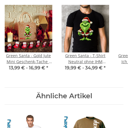
Green Santa - Gold Jute
Green Santa - T-Shirt
Green
Mini Geschenk-Tache -
Neutral ohne IHM
Ich
mit Namen - Jute Tasche
Spruch
13,99 € -
16,99 €
*
19,99 € -
34,99 €
*
| Geschenktasche |
Dankeschön -
Geschenkidee - Wichteln
Ähnliche Artikel