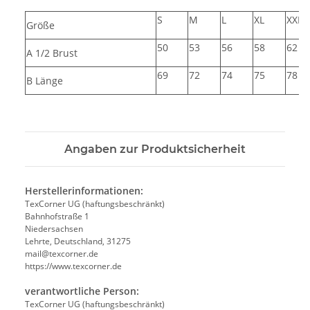
S
M
L
XL
XXL
Größe
50
53
56
58
62
A 1/2 Brust
69
72
74
75
78
B Länge
Angaben zur Produktsicherheit
Herstellerinformationen:
TexCorner UG (haftungsbeschränkt)
Bahnhofstraße 1
Niedersachsen
Lehrte, Deutschland, 31275
mail@texcorner.de
https://www.texcorner.de
verantwortliche Person:
TexCorner UG (haftungsbeschränkt)