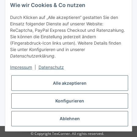
Wie wir Cookies & Co nutzen
Tel: +49 (0) 5132 8230689
Fax: +49 (0) 5132 8230693
Durch Klicken auf „Alle akzeptieren“ gestatten Sie den
E-Mail:
mail@texcorner.de
Einsatz folgender Dienste auf unserer Website:
ReCaptcha, PayPal Express Checkout und Ratenzahlung.
Sie können die Einstellung jederzeit ändern
(Fingerabdruck-Icon links unten). Weitere Details finden
Sie unter
Konfigurieren
und in unserer
Datenschutzerklärung
.
Impressum
|
Datenschutz
Vertrag widerrufen
Alle akzeptieren
Konfigurieren
* Alle Preise inkl. gesetzlicher USt., zzgl.
Versand
Ablehnen
© Copyright TexCorner. All rights reserved.