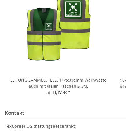
LEITUNG SAMMELSTELLE Piktogramm Warnweste
10x T
auch mit vielen Taschen S-3XL
#190 
ab
11,17 €
*
Kontakt
TexCorner UG (haftungsbeschränkt)