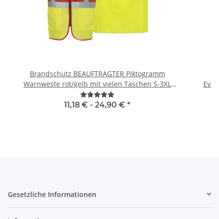
Brandschutz BEAUFTRAGTER Piktogramm
H
Warnweste rot/gelb mit vielen Taschen S-3XL
"BRAND22 Linie"
11,18 € -
24,90 €
*
Gesetzliche Informationen