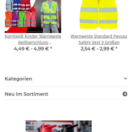
Korntex® Kinder Warnweste
Warnweste Standard Passau
Reißverschluss
Safety Vest 3 Größen
Sicherheitsweste
4,49 € -
4,99 €
*
2,54 € -
2,99 €
*
Funktionsweste 3 Größen
Kategorien
Neu im Sortiment