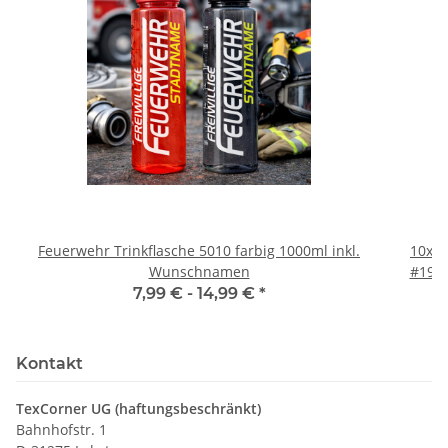
Feuerwehr Trinkflasche 5010 farbig 1000ml inkl.
10x T
Wunschnamen
#190 
7,99 € -
14,99 €
*
Kontakt
TexCorner UG (haftungsbeschränkt)
Bahnhofstr. 1