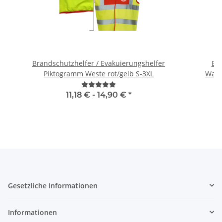
Brandschutzhelfer / Evakuierungshelfer
Br
Piktogramm Weste rot/gelb S-3XL
Warn
11,18 € -
14,90 €
*
Gesetzliche Informationen
Informationen