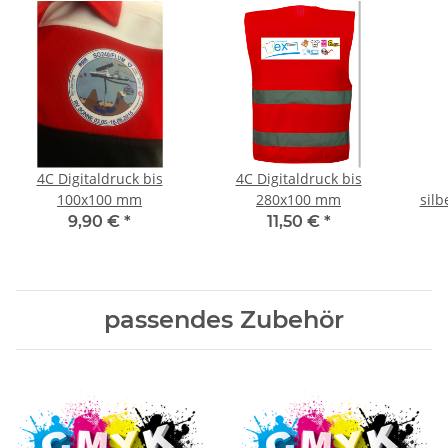
4C Digitaldruck bis
4C Digitaldruck bis
100x100 mm
280x100 mm
silb
9,90 €
*
11,50 €
*
passendes Zubehör