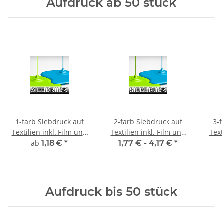
Aufdruck ab 50 stück
1-farb Siebdruck auf
2-farb Siebdruck auf
3-
Textilien inkl. Film und
Textilien inkl. Film und
Text
Sieberstellung
Sieberstellung
ab
1,18 €
*
1,77 € -
4,17 €
*
Aufdruck bis 50 stück