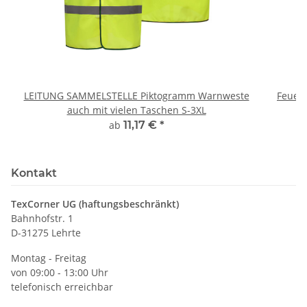
LEITUNG SAMMELSTELLE Piktogramm Warnweste
Feuerwe
auch mit vielen Taschen S-3XL
ab
11,17 €
*
Kontakt
TexCorner UG (haftungsbeschränkt)
Bahnhofstr. 1
D-31275 Lehrte
Montag - Freitag
von 09:00 - 13:00 Uhr
telefonisch erreichbar