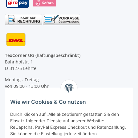
TexCorner UG (haftungsbeschränkt)
Bahnhofstr. 1
D-31275 Lehrte
Montag - Freitag
von 09:00 - 13:00 Uhr
telefonisch erreichbar
Wie wir Cookies & Co nutzen
Tel: +49 (0) 5132 8230689
Fax: +49 (0) 5132 8230693
Durch Klicken auf „Alle akzeptieren“ gestatten Sie den
E-Mail:
mail@texcorner.de
Einsatz folgender Dienste auf unserer Website:
ReCaptcha, PayPal Express Checkout und Ratenzahlung.
Sie können die Einstellung jederzeit ändern