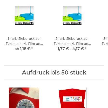
1-farb Siebdruck auf
2-farb Siebdruck auf
3-
Textilien inkl. Film und
Textilien inkl. Film und
Text
Sieberstellung
Sieberstellung
ab
1,18 €
*
1,77 € -
4,17 €
*
Aufdruck bis 50 stück