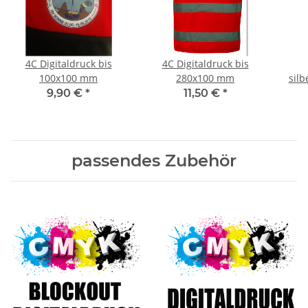
4C Digitaldruck bis
4C Digitaldruck bis
100x100 mm
280x100 mm
silb
9,90 €
*
11,50 €
*
passendes Zubehör