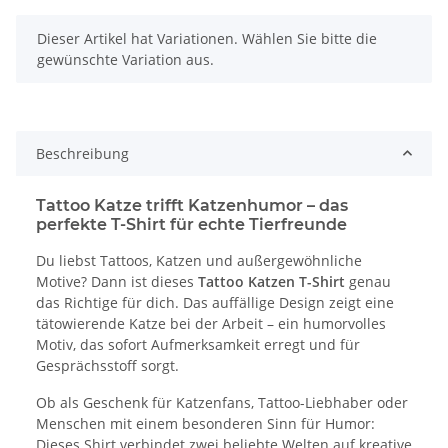
x
Dieser Artikel hat Variationen. Wählen Sie bitte die
gewünschte Variation aus.
Beschreibung
Tattoo Katze trifft Katzenhumor – das
perfekte T-Shirt für echte Tierfreunde
Du liebst Tattoos, Katzen und außergewöhnliche
Motive? Dann ist dieses
Tattoo Katzen T-Shirt
genau
das Richtige für dich. Das auffällige Design zeigt eine
tätowierende Katze bei der Arbeit – ein humorvolles
Motiv, das sofort Aufmerksamkeit erregt und für
Gesprächsstoff sorgt.
Ob als Geschenk für Katzenfans, Tattoo-Liebhaber oder
Menschen mit einem besonderen Sinn für Humor:
Dieses Shirt verbindet zwei beliebte Welten auf kreative