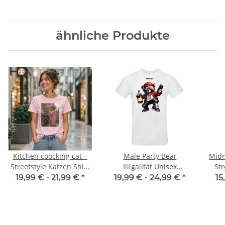
ähnliche Produkte
Kitchen coocking cat –
Male Party Bear
Midn
Streetstyle Katzen Shirt
Illigalität Unisex
Str
Unisex Premium T-Shirt
Premium T-Shirt
Shir
19,99 € -
21,99 €
*
19,99 € -
24,99 €
*
15