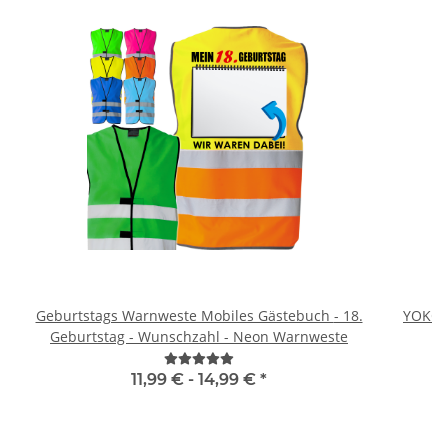
Geburtstags Warnweste Mobiles Gästebuch - 18.
YOKO 
Geburtstag - Wunschzahl - Neon Warnweste
11,99 € -
14,99 €
*