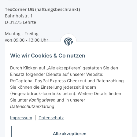
TexCorner UG (haftungsbeschränkt)
Bahnhofstr. 1
D-31275 Lehrte
Montag - Freitag
von 09:00 - 13:00 Uhr
telefonisch erreichbar
Wie wir Cookies & Co nutzen
Tel: +49 (0) 5132 8230689
Fax: +49 (0) 5132 8230693
Durch Klicken auf „Alle akzeptieren“ gestatten Sie den
E-Mail:
mail@texcorner.de
Einsatz folgender Dienste auf unserer Website:
ReCaptcha, PayPal Express Checkout und Ratenzahlung.
Sie können die Einstellung jederzeit ändern
(Fingerabdruck-Icon links unten). Weitere Details finden
Sie unter
Konfigurieren
und in unserer
Datenschutzerklärung
.
Impressum
|
Datenschutz
Vertrag widerrufen
Alle akzeptieren