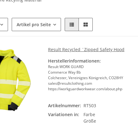
Artikel pro Seite
Result Recycled ´Zipped Safety Hood
Herstellerinformationen:
Result WORK GUARD
Commerce Way 8b
Colchester, Vereinigtes Königreich, CO28HY
sales@resultclothing.com
https://workguardworkwear.com/about.php
Artikelnummer:
RT503
Farb
Variationen in:
Farbe
Bit
Größe
Größ