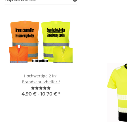
Hochwertige 2 in1
Signalweste / Funktio
Brandschutzhelfer /
Warnweste Standard ink
Evakuierungshelfer Warnweste
Premium CMYK + wei
in 10 größen
4,90 € -
10,70 €
*
ab
6,74 €
*