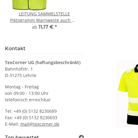
LEITUNG SAMMELSTELLE
Feuerwehr Trinkflasc
Piktogramm Warnweste auch mit
farbig 1000ml inkl.
vielen Taschen S-3XL
Wunschname
ab
11,17 €
*
7,99 € -
14,99
Kontakt
TexCorner UG (haftungsbeschränkt)
Bahnhofstr. 1
D-31275 Lehrte
Montag - Freitag
von 09:00 - 13:00 Uhr
telefonisch erreichbar
Tel: +49 (0) 5132 8230689
Fax: +49 (0) 5132 8230693
E-Mail:
mail@texcorner.de
Top bewertet