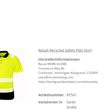
Größ
he 5010
10x T-Shirt Herren weiß,
LEITUNG 
Bit
Premium B&C Inspire #190
Piktogramm W
n
Rundhals mit EINER
vielen 
 €
*
79,90 €
*
ab
Druckposition CMYK
Result Recycled Safety Polo Shirt
Herstellerinformationen:
Result WORK GUARD
Commerce Way 8b
Colchester, Vereinigtes Königreich, CO28HY
sales@resultclothing.com
https://workguardworkwear.com/about.php
Artikelnummer:
RT501
Farb
Variationen in:
Farbe
Bit
Größe