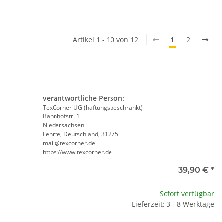
Artikel 1 - 10 von 12
1
2
verantwortliche Person:
TexCorner UG (haftungsbeschränkt)
Bahnhofstr. 1
Niedersachsen
Lehrte, Deutschland, 31275
mail@texcorner.de
https://www.texcorner.de
e
39,90 €
*
te wählen Sie eine Variation.
Sofort verfügbar
Lieferzeit: 3 - 8 Werktage
e