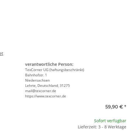
te wählen Sie eine Variation.
et
verantwortliche Person:
TexCorner UG (haftungsbeschränkt)
Bahnhofstr. 1
Niedersachsen
Lehrte, Deutschland, 31275
mail@texcorner.de
https://www.texcorner.de
e
59,90 €
*
te wählen Sie eine Variation.
Sofort verfügbar
Lieferzeit: 3 - 8 Werktage