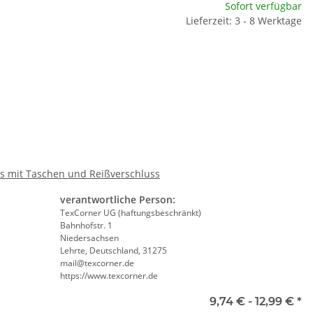
te wählen Sie eine Variation.
Sofort verfügbar
Lieferzeit: 3 - 8 Werktage
e
te wählen Sie eine Variation.
s mit Taschen und Reißverschluss
verantwortliche Person:
TexCorner UG (haftungsbeschränkt)
Bahnhofstr. 1
Niedersachsen
Lehrte, Deutschland, 31275
mail@texcorner.de
https://www.texcorner.de
9,74 € -
12,99 €
*