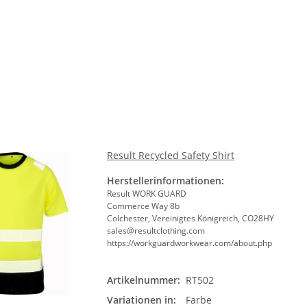
Größ
Bit
Result Recycled Safety Shirt
Herstellerinformationen:
nsweste /
Warnweste Orange 2+2 inkl.
Hochwe
Result WORK GUARD
l.
Druck in 10 größen S-7XL
Brandsc
Commerce Way 8b
ß druck
Evakuierungshelfer
Colchester, Vereinigtes Königreich, CO28HY
in 
ab
7,12 €
*
4,90 €
sales@resultclothing.com
https://workguardworkwear.com/about.php
Artikelnummer:
RT502
Farb
Variationen in:
Farbe