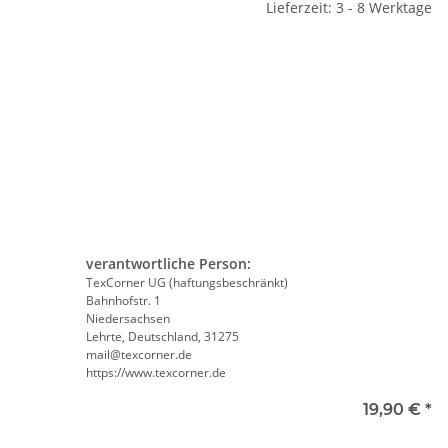
Lieferzeit: 3 - 8 Werktage
e
te wählen Sie eine Variation.
verantwortliche Person:
rtige 2 in1
Signalweste / Funktionsweste /
W
TexCorner UG (haftungsbeschränkt)
hutzhelfer /
Warnweste Standard inkl.
Bahnhofstr. 1
 Warnweste
Premium CMYK + weiß druck
Niedersachsen
10 größen
 -
10,70 €
*
ab
6,74 €
*
Lehrte, Deutschland, 31275
mail@texcorner.de
https://www.texcorner.de
e
19,90 €
*