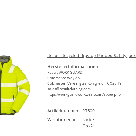
Bit
Result Recycled Ripstop Padded Safety Jack
Herstellerinformationen:
Result WORK GUARD
Commerce Way 8b
Colchester, Vereinigtes Königreich, CO28HY
sales@resultclothing.com
https://workguardworkwear.com/about.php
Artikelnummer:
RT500
Farb
Variationen in:
Farbe
Bit
Größe