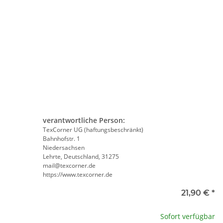
e
SAMMELSTELLE
Feuerwehr Trinkflasche 5010
te wählen Sie eine Variation.
arnweste auch mit
farbig 1000ml inkl.
P
Taschen S-3XL
Wunschnamen
11,17 €
*
7,99 € -
14,99 €
*
verantwortliche Person:
TexCorner UG (haftungsbeschränkt)
Bahnhofstr. 1
Niedersachsen
Lehrte, Deutschland, 31275
mail@texcorner.de
https://www.texcorner.de
e
21,90 €
*
te wählen Sie eine Variation.
Sofort verfügbar