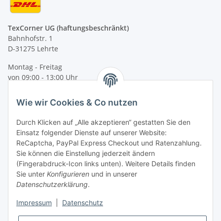
TexCorner UG (haftungsbeschränkt)
Bahnhofstr. 1
D-31275 Lehrte
Montag - Freitag
von 09:00 - 13:00 Uhr
telefonisch erreichbar
Wie wir Cookies & Co nutzen
Tel: +49 (0) 5132 8230689
Fax: +49 (0) 5132 8230693
Durch Klicken auf „Alle akzeptieren“ gestatten Sie den
E-Mail:
mail@texcorner.de
Einsatz folgender Dienste auf unserer Website:
ReCaptcha, PayPal Express Checkout und Ratenzahlung.
Sie können die Einstellung jederzeit ändern
(Fingerabdruck-Icon links unten). Weitere Details finden
Sie unter
Konfigurieren
und in unserer
Datenschutzerklärung
.
Impressum
|
Datenschutz