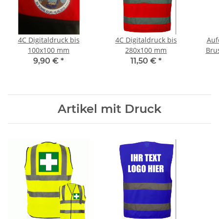
4C Digitaldruck bis
4C Digitaldruck bis
Auf
100x100 mm
280x100 mm
Bru
V
9,90 €
*
11,50 €
*
Artikel mit Druck