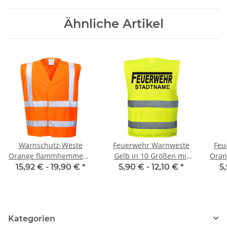
Ähnliche Artikel
Warnschutz-Weste
Feuerwehr Warnweste
Feu
Orange flammhemmend
Gelb in 10 Größen mit
Oran
EN ISO 20471 Class 2
Stadtnamen
15,92 € -
19,90 €
*
5,90 € -
12,10 €
*
5
Norm EN14116 120g/m²
Kategorien