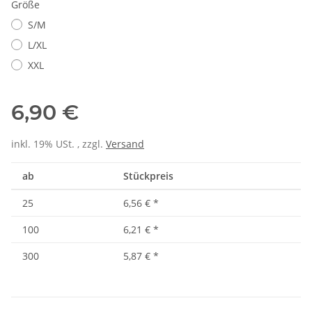
Größe
S/M
L/XL
XXL
6,90 €
inkl. 19% USt. , zzgl.
Versand
ab
Stückpreis
25
6,56 €
*
100
6,21 €
*
300
5,87 €
*