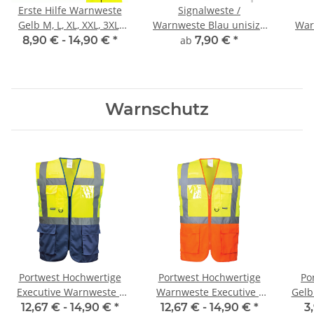
Erste Hilfe Warnweste
Signalweste /
Gelb M, L, XL, XXL, 3XL,
Warnweste Blau unisize
War
4XL
inkl Druck
8,90 € -
14,90 €
*
ab
7,90 €
*
Warnschutz
Portwest Hochwertige
Portwest Hochwertige
Po
Executive Warnweste -
Warnweste Executive -
Gelb
two tone gelb / marine
two tone gelb / orange
2 in 4 größen S/M , L/XL,
12,67 € -
14,90 €
*
12,67 € -
14,90 €
*
3