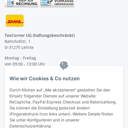
TexCorner UG (haftungsbeschränkt)
Bahnhofstr. 1
D-31275 Lehrte
Montag - Freitag
von 09:00 - 13:00 Uhr
telefonisch erreichbar
Wie wir Cookies & Co nutzen
Tel: +49 (0) 5132 8230689
Fax: +49 (0) 5132 8230693
Durch Klicken auf „Alle akzeptieren“ gestatten Sie den
E-Mail:
mail@texcorner.de
Einsatz folgender Dienste auf unserer Website:
ReCaptcha, PayPal Express Checkout und Ratenzahlung.
Sie können die Einstellung jederzeit ändern
(Fingerabdruck-Icon links unten). Weitere Details finden
Sie unter
Konfigurieren
und in unserer
Datenschutzerklärung
.