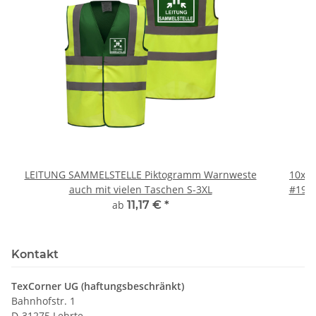
LEITUNG SAMMELSTELLE Piktogramm Warnweste
10x T
auch mit vielen Taschen S-3XL
#190 
ab
11,17 €
*
Kontakt
TexCorner UG (haftungsbeschränkt)
Bahnhofstr. 1
D-31275 Lehrte