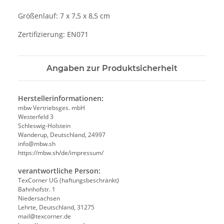
Größenlauf: 7 x 7,5 x 8,5 cm
Zertifizierung: EN071
Angaben zur Produktsicherheit
Herstellerinformationen:
mbw Vertriebsges. mbH
Westerfeld 3
Schleswig-Holstein
Wanderup, Deutschland, 24997
info@mbw.sh
https://mbw.sh/de/impressum/
verantwortliche Person:
TexCorner UG (haftungsbeschränkt)
Bahnhofstr. 1
Niedersachsen
Lehrte, Deutschland, 31275
mail@texcorner.de