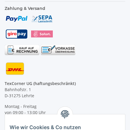
Zahlung & Versand
TexCorner UG (haftungsbeschränkt)
Bahnhofstr. 1
D-31275 Lehrte
Montag - Freitag
von 09:00 - 13:00 Uhr
telefonisch erreichbar
Wie wir Cookies & Co nutzen
Tel: +49 (0) 5132 8230689