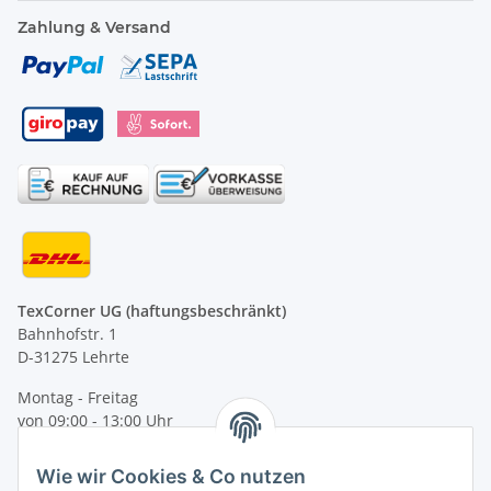
Zahlung & Versand
TexCorner UG (haftungsbeschränkt)
Bahnhofstr. 1
D-31275 Lehrte
Montag - Freitag
von 09:00 - 13:00 Uhr
telefonisch erreichbar
Wie wir Cookies & Co nutzen
Tel: +49 (0) 5132 8230689