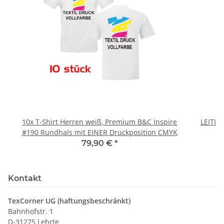
10x T-Shirt Herren weiß, Premium B&C Inspire
LEITU
#190 Rundhals mit EINER Druckposition CMYK
79,90 €
*
Kontakt
TexCorner UG (haftungsbeschränkt)
Bahnhofstr. 1
D-31275 Lehrte