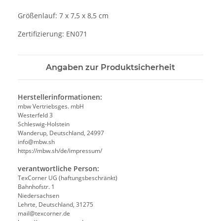
Größenlauf: 7 x 7,5 x 8,5 cm
Zertifizierung: EN071
Angaben zur Produktsicherheit
Herstellerinformationen:
mbw Vertriebsges. mbH
Westerfeld 3
Schleswig-Holstein
Wanderup, Deutschland, 24997
info@mbw.sh
https://mbw.sh/de/impressum/
verantwortliche Person:
TexCorner UG (haftungsbeschränkt)
Bahnhofstr. 1
Niedersachsen
Lehrte, Deutschland, 31275
mail@texcorner.de