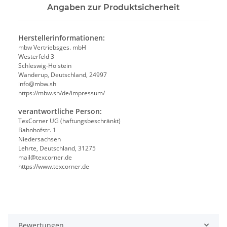
Angaben zur Produktsicherheit
Herstellerinformationen:
mbw Vertriebsges. mbH
Westerfeld 3
Schleswig-Holstein
Wanderup, Deutschland, 24997
info@mbw.sh
https://mbw.sh/de/impressum/
verantwortliche Person:
TexCorner UG (haftungsbeschränkt)
Bahnhofstr. 1
Niedersachsen
Lehrte, Deutschland, 31275
mail@texcorner.de
https://www.texcorner.de
Bewertungen