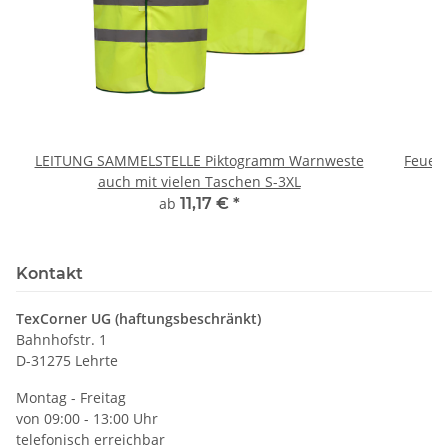
LEITUNG SAMMELSTELLE Piktogramm Warnweste
Feuerwe
auch mit vielen Taschen S-3XL
ab
11,17 €
*
Kontakt
TexCorner UG (haftungsbeschränkt)
Bahnhofstr. 1
D-31275 Lehrte
Montag - Freitag
von 09:00 - 13:00 Uhr
telefonisch erreichbar