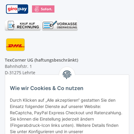
TexCorner UG (haftungsbeschränkt)
Bahnhofstr. 1
D-31275 Lehrte
Montag - Freitag
Wie wir Cookies & Co nutzen
von 09:00 - 13:00 Uhr
telefonisch erreichbar
Durch Klicken auf „Alle akzeptieren“ gestatten Sie den
Einsatz folgender Dienste auf unserer Website:
Tel: +49 (0) 5132 8230689
ReCaptcha, PayPal Express Checkout und Ratenzahlung.
Fax: +49 (0) 5132 8230693
Sie können die Einstellung jederzeit ändern
E-Mail:
mail@texcorner.de
(Fingerabdruck-Icon links unten). Weitere Details finden
Sie unter
Konfigurieren
und in unserer