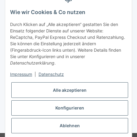
telefonisch erreichbar
Wie wir Cookies & Co nutzen
Tel: +49 (0) 5132 8230689
Fax: +49 (0) 5132 8230693
Durch Klicken auf „Alle akzeptieren“ gestatten Sie den
E-Mail:
mail@texcorner.de
Einsatz folgender Dienste auf unserer Website:
ReCaptcha, PayPal Express Checkout und Ratenzahlung.
Sie können die Einstellung jederzeit ändern
(Fingerabdruck-Icon links unten). Weitere Details finden
Sie unter
Konfigurieren
und in unserer
Datenschutzerklärung
.
Impressum
|
Datenschutz
Vertrag widerrufen
Alle akzeptieren
Konfigurieren
* Alle Preise inkl. gesetzlicher USt., zzgl.
Versand
Ablehnen