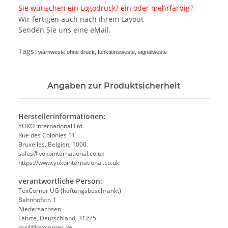
Sie wünschen ein Logodruck? ein oder mehrfarbig?
Wir fertigen auch nach Ihrem Layout
Senden Sie uns eine eMail.
Tags:
warnweste ohne druck, funktionsweste, signalweste
Angaben zur Produktsicherheit
Herstellerinformationen:
YOKO International Ltd
Rue des Colonies 11
Bruxelles, Belgien, 1000
sales@yokointernational.co.uk
https://www.yokointernational.co.uk
verantwortliche Person:
TexCorner UG (haftungsbeschränkt)
Bahnhofstr. 1
Niedersachsen
Lehrte, Deutschland, 31275
mail@texcorner.de