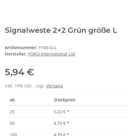
Signalweste 2+2 Grün größe L
Artikelnummer:
Y100-G-L
Hersteller:
YOKO International Ltd
5,94 €
inkl. 19% USt. , zzgl.
Versand
ab
Stückpreis
25
5,22 €
*
50
4,70 €
*
100
4,39 €
*