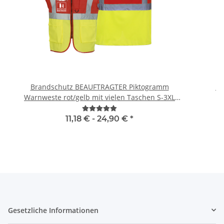
Brandschutz BEAUFTRAGTER Piktogramm
Br
Warnweste rot/gelb mit vielen Taschen S-3XL
"BRAND22 Linie"
11,18 € -
24,90 €
*
Gesetzliche Informationen