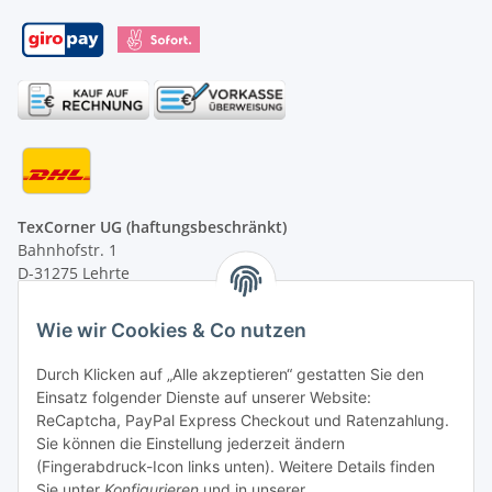
TexCorner UG (haftungsbeschränkt)
Bahnhofstr. 1
D-31275 Lehrte
Montag - Freitag
Wie wir Cookies & Co nutzen
von 09:00 - 13:00 Uhr
telefonisch erreichbar
Durch Klicken auf „Alle akzeptieren“ gestatten Sie den
Einsatz folgender Dienste auf unserer Website:
Tel: +49 (0) 5132 8230689
ReCaptcha, PayPal Express Checkout und Ratenzahlung.
Fax: +49 (0) 5132 8230693
Sie können die Einstellung jederzeit ändern
E-Mail:
mail@texcorner.de
(Fingerabdruck-Icon links unten). Weitere Details finden
Sie unter
Konfigurieren
und in unserer