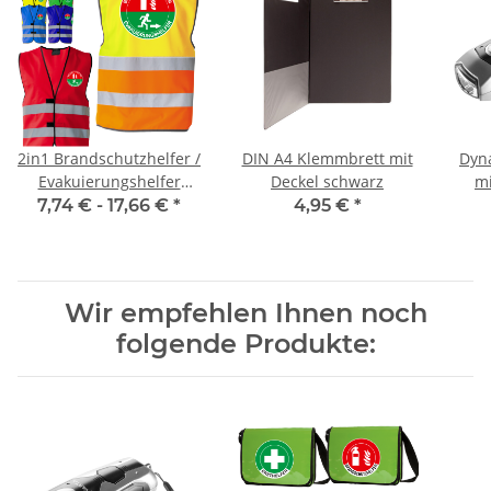
2in1 Brandschutzhelfer /
DIN A4 Klemmbrett mit
Dyn
Evakuierungshelfer
Deckel schwarz
mi
Standard Warnweste
N
7,74 € -
17,66 €
*
4,95 €
*
Serie BERLIN
Wir empfehlen Ihnen noch
folgende Produkte: