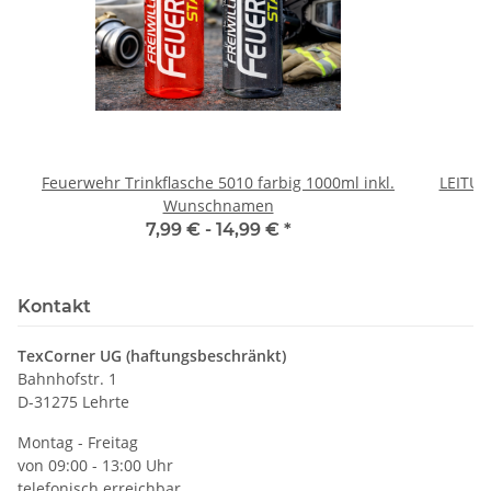
Feuerwehr Trinkflasche 5010 farbig 1000ml inkl.
LEITU
Wunschnamen
7,99 € -
14,99 €
*
Kontakt
TexCorner UG (haftungsbeschränkt)
Bahnhofstr. 1
D-31275 Lehrte
Montag - Freitag
von 09:00 - 13:00 Uhr
telefonisch erreichbar