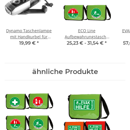
Dynamo Taschenlampe
ECO Line
EVA
mit Handkurbel für
Aufbewahrungstasche
Notfall, Camping,
Berlin Evak oder
19,99 €
*
25,23 € -
31,54 €
*
57
Outdoor
Brandschutztasche
(ohne Inhalt)
ähnliche Produkte