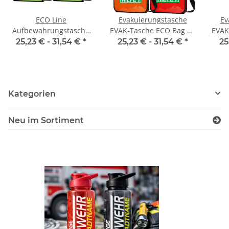
ECO Line
Evakuierungstasche
Ev
Aufbewahrungstasche
EVAK-Tasche ECO Bag S2
EVAK
Berlin Evak oder
Aufbewahrungstasche
Auf
25,23 € -
31,54 €
*
25,23 € -
31,54 €
*
25
Brandschutztasche
(ohne Inhalt)
(ohne Inhalt)
Kategorien
Neu im Sortiment