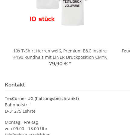
10x T-Shirt Herren weiß, Premium B&C Inspire
Feuerwe
#190 Rundhals mit EINER Druckposition CMYK
79,90 €
*
Kontakt
TexCorner UG (haftungsbeschränkt)
Bahnhofstr. 1
D-31275 Lehrte
Montag - Freitag
von 09:00 - 13:00 Uhr
telefonisch erreichbar