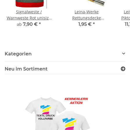
Signalweste /
Leina-Werke
Le
Warnweste Rot unisize
Rettungsdecke
Pik
inkl Druck
silber/gold 210 x 160 cm
gr
ab
7,90 €
*
1,95 €
*
11
Tas
Kategorien
Neu im Sortiment