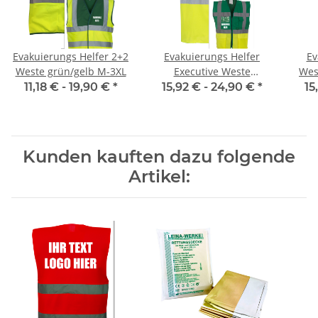
Evakuierungs Helfer 2+2
Evakuierungs Helfer
Ev
Weste grün/gelb M-3XL
Executive Weste
Wes
grün/gelb mit vielen
vi
11,18 € -
19,90 €
*
15,92 € -
24,90 €
*
15
Taschen S-3XL
Kunden kauften dazu folgende
Artikel: