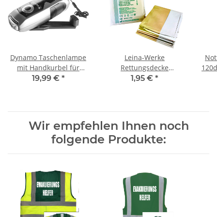
Dynamo Taschenlampe
Leina-Werke
Not
mit Handkurbel für
Rettungsdecke
120d
Notfall, Camping,
silber/gold 210 x 160 cm
19,99 €
*
1,95 €
*
Outdoor
Wir empfehlen Ihnen noch
folgende Produkte: