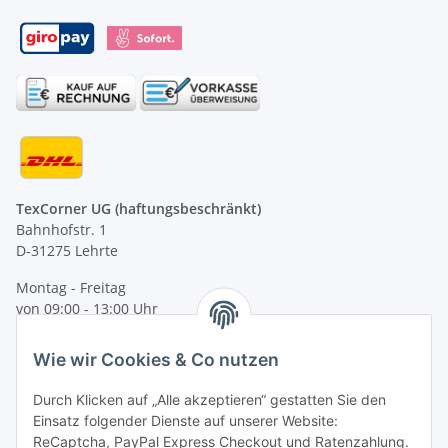
TexCorner UG (haftungsbeschränkt)
Bahnhofstr. 1
D-31275 Lehrte
Montag - Freitag
von 09:00 - 13:00 Uhr
telefonisch erreichbar
Wie wir Cookies & Co nutzen
Tel: +49 (0) 5132 8230689
Fax: +49 (0) 5132 8230693
Durch Klicken auf „Alle akzeptieren“ gestatten Sie den
E-Mail:
mail@texcorner.de
Einsatz folgender Dienste auf unserer Website:
ReCaptcha, PayPal Express Checkout und Ratenzahlung.