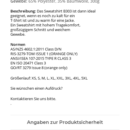
Gewebe:
65% Polyester, 35% Baumwolle, 300g
Beschreibung:
Das Sweatshirt B303 ist dann ideal
geeignet, wenn es noch zu kalt für ein
T-Shirt ist und zu warm für eine Jacke.
Ein Sweatshirt mit hohem Tragekomfort,
großzügigem Schnitt und weichem
Gewebe.
Normen
AS/NZS 4602.1:2011 Class D/N
RIS-3279-TOM ISSUE 1 (ORANGE ONLY)
ANSI/ISEA 107-2015 TYPE R CLASS 3
EN ISO 20471 Class 3
GO/RT 3279 Issue 8 (orange only)
Größenlauf: XS, S, M, L, XL, XXL, 3XL, 4XL, 5XL
Sie wünschen einen Aufdruck?
Kontaktieren Sie uns bitte.
.
Angaben zur Produktsicherheit