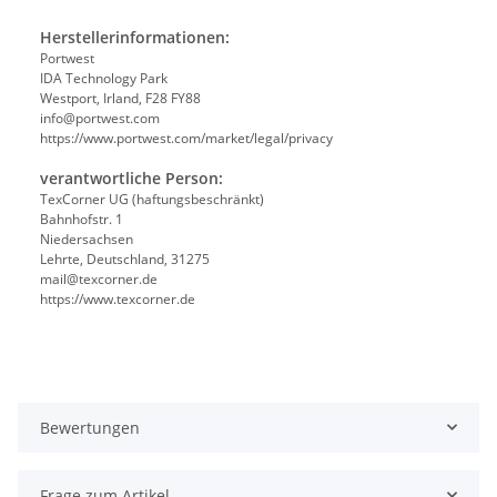
Herstellerinformationen:
Portwest
IDA Technology Park
Westport, Irland, F28 FY88
info@portwest.com
https://www.portwest.com/market/legal/privacy
verantwortliche Person:
TexCorner UG (haftungsbeschränkt)
Bahnhofstr. 1
Niedersachsen
Lehrte, Deutschland, 31275
mail@texcorner.de
https://www.texcorner.de
Bewertungen
Frage zum Artikel