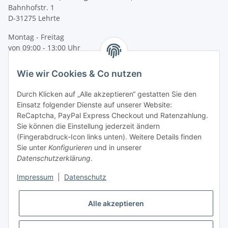
Bahnhofstr. 1
D-31275 Lehrte
Montag - Freitag
von 09:00 - 13:00 Uhr
telefonisch erreichbar
Wie wir Cookies & Co nutzen
Tel: +49 (0) 5132 8230689
Fax: +49 (0) 5132 8230693
Durch Klicken auf „Alle akzeptieren“ gestatten Sie den
E-Mail:
mail@texcorner.de
Einsatz folgender Dienste auf unserer Website:
ReCaptcha, PayPal Express Checkout und Ratenzahlung.
Sie können die Einstellung jederzeit ändern
(Fingerabdruck-Icon links unten). Weitere Details finden
Sie unter
Konfigurieren
und in unserer
Datenschutzerklärung
.
Impressum
|
Datenschutz
Vertrag widerrufen
Alle akzeptieren