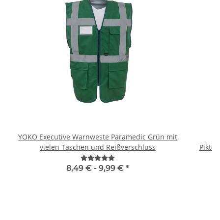
YOKO Executive Warnweste Paramedic Grün mit
B
vielen Taschen und Reißverschluss
Piktog
8,49 € -
9,99 €
*