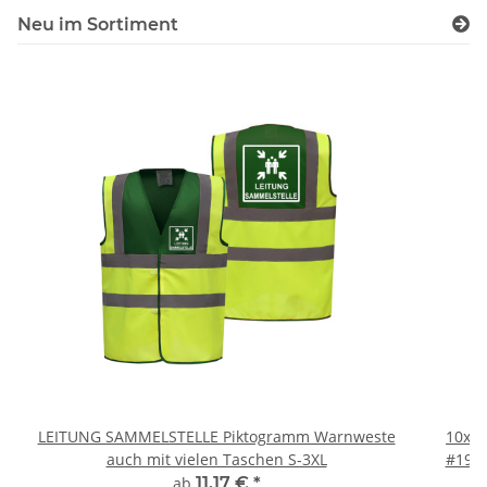
Neu im Sortiment
LEITUNG SAMMELSTELLE Piktogramm Warnweste
10x T
auch mit vielen Taschen S-3XL
#190 
ab
11,17 €
*