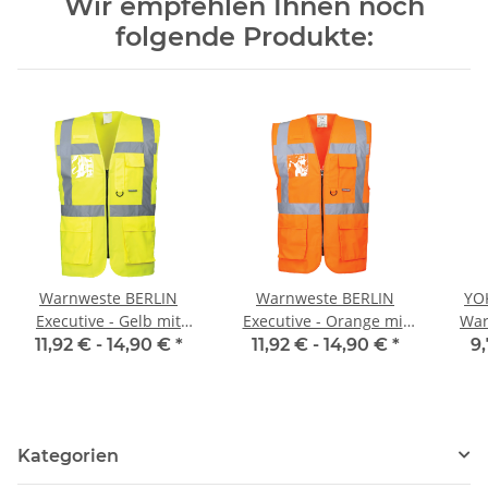
Wir empfehlen Ihnen noch
folgende Produkte:
Warnweste BERLIN
Warnweste BERLIN
YO
Executive - Gelb mit
Executive - Orange mit
War
vielen Taschen und
vielen Taschen und
two
11,92 € -
14,90 €
*
11,92 € -
14,90 €
*
9,
Reißverschluss nach EN
Reißverschluss nach EN
ISO 20471 XS - 7XL
ISO 20471 XS - 5XL
Kategorien