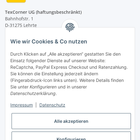
TexCorner UG (haftungsbeschränkt)
Bahnhofstr. 1
D-31275 Lehrte
Montag - Freitag
Wie wir Cookies & Co nutzen
von 09:00 - 13:00 Uhr
telefonisch erreichbar
Durch Klicken auf „Alle akzeptieren“ gestatten Sie den
Einsatz folgender Dienste auf unserer Website:
Tel: +49 (0) 5132 8230689
ReCaptcha, PayPal Express Checkout und Ratenzahlung.
Fax: +49 (0) 5132 8230693
Sie können die Einstellung jederzeit ändern
E-Mail:
mail@texcorner.de
(Fingerabdruck-Icon links unten). Weitere Details finden
Sie unter
Konfigurieren
und in unserer
Datenschutzerklärung
.
Impressum
|
Datenschutz
Vertrag widerrufen
Alle akzeptieren
Konfigurieren