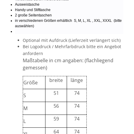
Ausweistasche
Handy und Stifttasche
2 große Seitentaschen
in verschiedenen Größen erhältlich S, M, L, XL , XXL, XXXL (bitte
auswählen)
Optional mit Aufdruck (Lieferzeit verlängert sich)
Bei Logodruck / Mehrfarbdruck bitte ein Angebot
anfordern
Maßtabelle in cm angaben: (flachliegend
gemessen)
breite
länge
Größe
51
74
S
56
74
M
59
74
L
64
74
XL