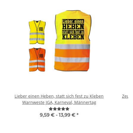
Lieber einen Heben, statt sich fest zu Kleben
Zeugn
Warnweste JGA, Karneval, Männertag
9,59 € -
13,99 €
*