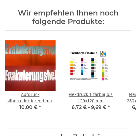
Wir empfehlen Ihnen noch
folgende Produkte:
Aufdruck
Flexdruck 1-farbig bis
Fle
silberreflektierend max
120x120 mm
280x
280x180 mm
10,00 €
*
6,72 € -
9,69 €
*
6