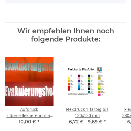
Wir empfehlen Ihnen noch
folgende Produkte:
Aufdruck
Flexdruck 1-farbig bis
Fle
silberreflektierend max
120x120 mm
280x
280x180 mm
10,00 €
*
6,72 € -
9,69 €
*
6