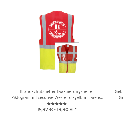
Brandschutzhelfer Evakuierungshelfer
Geburts
Piktogramm Executive Weste rot/gelb mit vielen
Gebu
Taschen S-3XL
15,92 € -
19,90 €
*