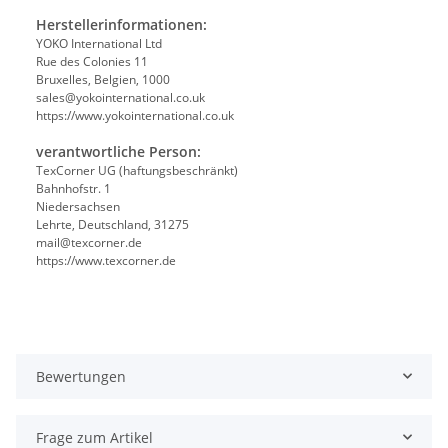
Herstellerinformationen:
YOKO International Ltd
Rue des Colonies 11
Bruxelles, Belgien, 1000
sales@yokointernational.co.uk
https://www.yokointernational.co.uk
verantwortliche Person:
TexCorner UG (haftungsbeschränkt)
Bahnhofstr. 1
Niedersachsen
Lehrte, Deutschland, 31275
mail@texcorner.de
https://www.texcorner.de
Bewertungen
Frage zum Artikel