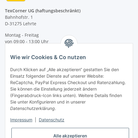
TexCorner UG (haftungsbeschränkt)
Bahnhofstr. 1
D-31275 Lehrte
Montag - Freitag
von 09:00 - 13:00 Uhr
telefonisch erreichbar
Wie wir Cookies & Co nutzen
Tel: +49 (0) 5132 8230689
Fax: +49 (0) 5132 8230693
Durch Klicken auf „Alle akzeptieren“ gestatten Sie den
E-Mail:
mail@texcorner.de
Einsatz folgender Dienste auf unserer Website:
ReCaptcha, PayPal Express Checkout und Ratenzahlung.
Sie können die Einstellung jederzeit ändern
(Fingerabdruck-Icon links unten). Weitere Details finden
Sie unter
Konfigurieren
und in unserer
Datenschutzerklärung
.
Impressum
|
Datenschutz
Vertrag widerrufen
Alle akzeptieren