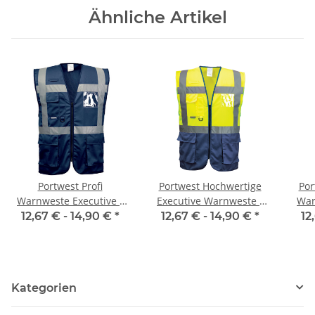
Ähnliche Artikel
Portwest Profi
Portwest Hochwertige
Por
Warnweste Executive -
Executive Warnweste -
War
marine
two tone gelb / marine
two
12,67 € -
14,90 €
*
12,67 € -
14,90 €
*
12
XS- 5XL
Kategorien