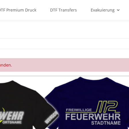
DTF Premium Druck
DTF Transfers
Evakuierung
funden.