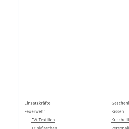
Einsatzkräfte
Geschenk
Feuerwehr
Kissen
FW-Textilien
Kuschelt
Trinkflaschen
Personal