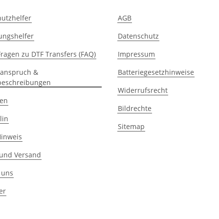
utzhelfer
AGB
ungshelfer
Datenschutz
Fragen zu DTF Transfers (FAQ)
Impressum
sanspruch &
Batteriegesetzhinweise
eschreibungen
Widerrufsrecht
zen
Bildrechte
lin
Sitemap
Hinweis
 und Versand
 uns
er