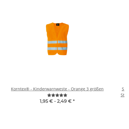
Korntex® - Kinderwarnweste - Orange 3 größen
Sig
1,95 € -
2,49 €
*