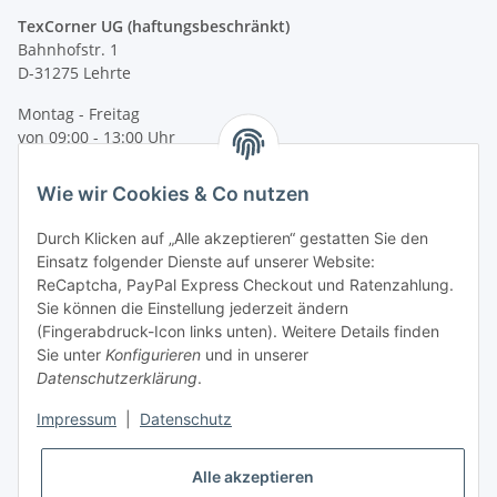
TexCorner UG (haftungsbeschränkt)
Bahnhofstr. 1
D-31275 Lehrte
Montag - Freitag
von 09:00 - 13:00 Uhr
telefonisch erreichbar
Wie wir Cookies & Co nutzen
Tel: +49 (0) 5132 8230689
Fax: +49 (0) 5132 8230693
Durch Klicken auf „Alle akzeptieren“ gestatten Sie den
E-Mail:
mail@texcorner.de
Einsatz folgender Dienste auf unserer Website:
ReCaptcha, PayPal Express Checkout und Ratenzahlung.
Sie können die Einstellung jederzeit ändern
(Fingerabdruck-Icon links unten). Weitere Details finden
Sie unter
Konfigurieren
und in unserer
Datenschutzerklärung
.
Impressum
|
Datenschutz
Vertrag widerrufen
Alle akzeptieren