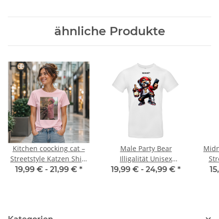
ähnliche Produkte
Kitchen coocking cat –
Male Party Bear
Midn
Streetstyle Katzen Shirt
Illigalität Unisex
Str
Unisex Premium T-Shirt
Premium T-Shirt
Shir
19,99 € -
21,99 €
*
19,99 € -
24,99 €
*
15