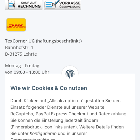
TexCorner UG (haftungsbeschränkt)
Bahnhofstr. 1
D-31275 Lehrte
Montag - Freitag
von 09:00 - 13:00 Uhr
telefonisch erreichbar
Wie wir Cookies & Co nutzen
Tel: +49 (0) 5132 8230689
Fax: +49 (0) 5132 8230693
Durch Klicken auf „Alle akzeptieren“ gestatten Sie den
E-Mail:
mail@texcorner.de
Einsatz folgender Dienste auf unserer Website:
ReCaptcha, PayPal Express Checkout und Ratenzahlung.
Sie können die Einstellung jederzeit ändern
(Fingerabdruck-Icon links unten). Weitere Details finden
Sie unter
Konfigurieren
und in unserer
Datenschutzerklärung
.