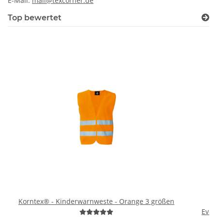
E-Mail:
mail@texcorner.de
Top bewertet
Korntex® - Kinderwarnweste - Orange 3 größen
H