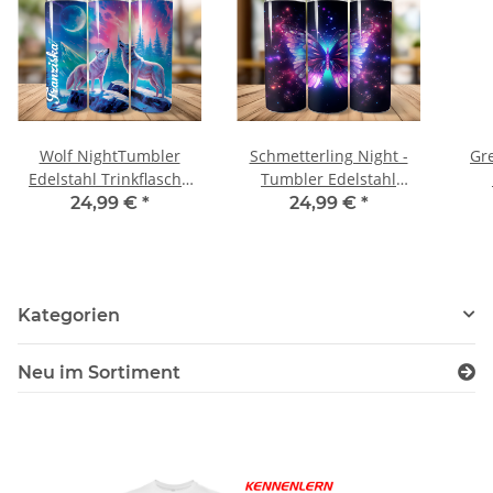
Wolf NightTumbler
Schmetterling Night -
Gr
Edelstahl Trinkflasche
Tumbler Edelstahl
XXL mit Wunschnamen
Trinkflasche
Me
24,99 €
*
24,99 €
*
Ede
Kategorien
Neu im Sortiment