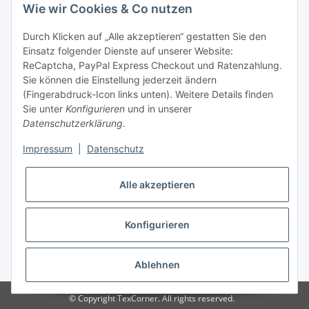
Wie wir Cookies & Co nutzen
Tel: +49 (0) 5132 8230689
Fax: +49 (0) 5132 8230693
Durch Klicken auf „Alle akzeptieren“ gestatten Sie den
E-Mail:
mail@texcorner.de
Einsatz folgender Dienste auf unserer Website:
ReCaptcha, PayPal Express Checkout und Ratenzahlung.
Sie können die Einstellung jederzeit ändern
(Fingerabdruck-Icon links unten). Weitere Details finden
Sie unter
Konfigurieren
und in unserer
Datenschutzerklärung
.
Impressum
|
Datenschutz
Vertrag widerrufen
Alle akzeptieren
Konfigurieren
* Alle Preise inkl. gesetzlicher USt., zzgl.
Versand
Ablehnen
© Copyright TexCorner. All rights reserved.