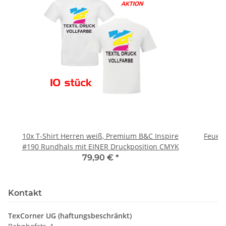
10x T-Shirt Herren weiß, Premium B&C Inspire
Feuerwe
#190 Rundhals mit EINER Druckposition CMYK
79,90 €
*
Kontakt
TexCorner UG (haftungsbeschränkt)