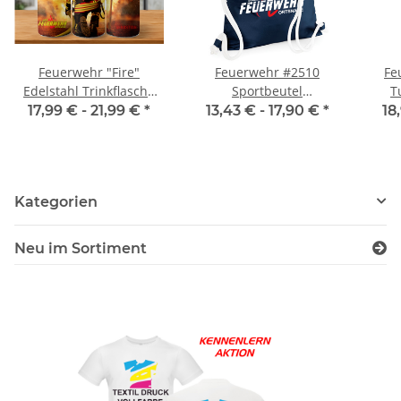
Feuerwehr "Fire"
Feuerwehr #2510
Fe
Edelstahl Trinkflasche
Sportbeutel
T
inkl Wunschnamen
inkl.Wunschname
17,99 € -
21,99 €
*
13,43 € -
17,90 €
*
18
Kategorien
Neu im Sortiment