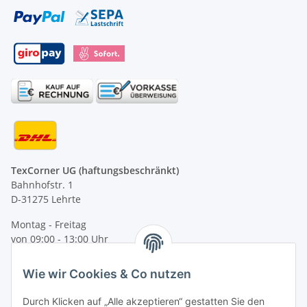
TexCorner UG (haftungsbeschränkt)
Bahnhofstr. 1
D-31275 Lehrte
Montag - Freitag
von 09:00 - 13:00 Uhr
telefonisch erreichbar
Wie wir Cookies & Co nutzen
Tel: +49 (0) 5132 8230689
Fax: +49 (0) 5132 8230693
Durch Klicken auf „Alle akzeptieren“ gestatten Sie den