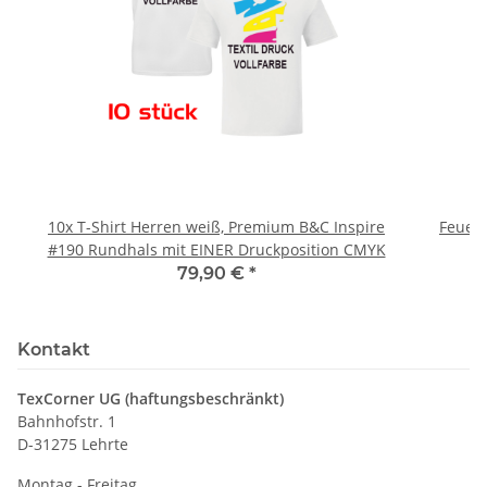
10x T-Shirt Herren weiß, Premium B&C Inspire
Feuerwe
#190 Rundhals mit EINER Druckposition CMYK
79,90 €
*
Kontakt
TexCorner UG (haftungsbeschränkt)
Bahnhofstr. 1
D-31275 Lehrte
Montag - Freitag