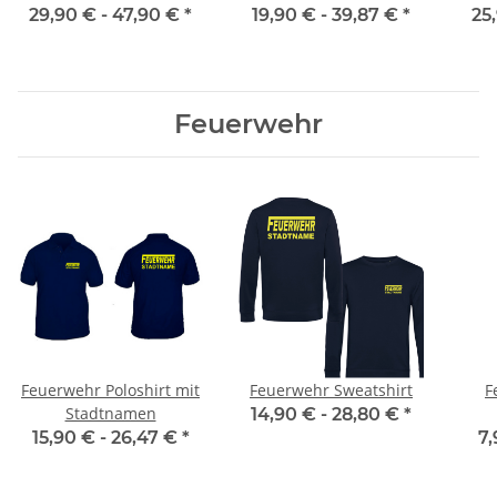
doppelseitig mehrfarbig
doppelseitig mehrfarbig
dopp
29,90 € -
47,90 €
*
19,90 € -
39,87 €
*
25
XS-5XL
S-5XL
Feuerwehr
Feuerwehr Poloshirt mit
Feuerwehr Sweatshirt
F
Stadtnamen
14,90 € -
28,80 €
*
15,90 € -
26,47 €
*
7,