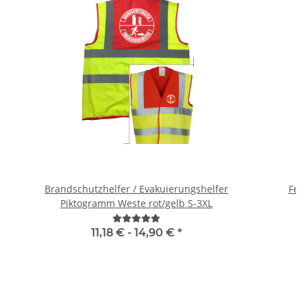
Brandschutzhelfer / Evakuierungshelfer
Feue
Piktogramm Weste rot/gelb S-3XL
11,18 € -
14,90 €
*