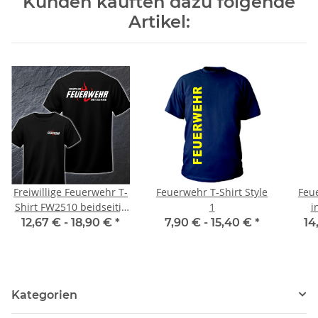
Kunden kauften dazu folgende
Artikel:
Freiwillige Feuerwehr T-
Feuerwehr T-Shirt Style
Feu
Shirt FW2510 beidseitig
1
i
Wunschstadt -
12,67 € -
18,90 €
*
7,90 € -
15,40 €
*
14
Wunschname
Kategorien