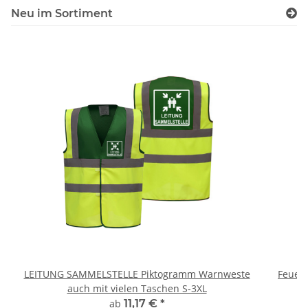
Neu im Sortiment
LEITUNG SAMMELSTELLE Piktogramm Warnweste
Feuerwe
auch mit vielen Taschen S-3XL
ab
11,17 €
*