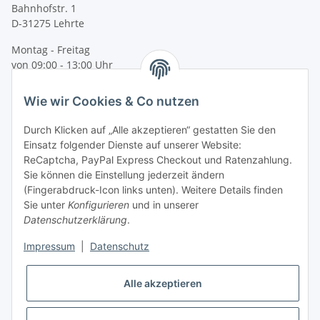
Bahnhofstr. 1
D-31275 Lehrte
Montag - Freitag
von 09:00 - 13:00 Uhr
telefonisch erreichbar
Wie wir Cookies & Co nutzen
Tel: +49 (0) 5132 8230689
Fax: +49 (0) 5132 8230693
Durch Klicken auf „Alle akzeptieren“ gestatten Sie den
E-Mail:
mail@texcorner.de
Einsatz folgender Dienste auf unserer Website:
ReCaptcha, PayPal Express Checkout und Ratenzahlung.
Sie können die Einstellung jederzeit ändern
(Fingerabdruck-Icon links unten). Weitere Details finden
Sie unter
Konfigurieren
und in unserer
Datenschutzerklärung
.
Impressum
|
Datenschutz
Vertrag widerrufen
Alle akzeptieren