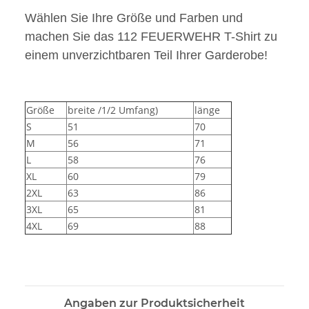
Wählen Sie Ihre Größe und Farben und
machen Sie das 112 FEUERWEHR T-Shirt zu
einem unverzichtbaren Teil Ihrer Garderobe!
Größe
breite /1/2 Umfang)
länge
S
51
70
M
56
71
L
58
76
XL
60
79
2XL
63
86
3XL
65
81
4XL
69
88
Angaben zur Produktsicherheit