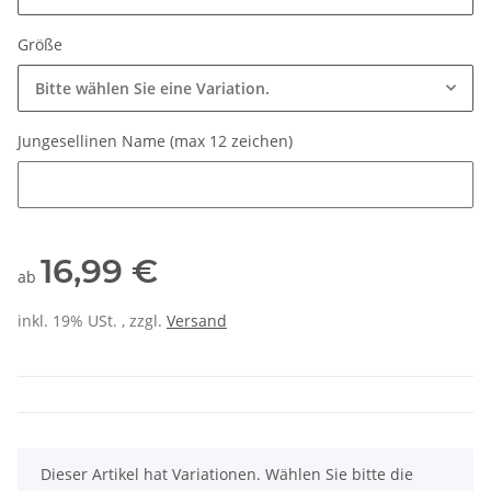
Größe
Bitte wählen Sie eine Variation.
Jungesellinen Name (max 12 zeichen)
Jungesellinen Name (max 12 zeichen)
16,99 €
ab
inkl. 19% USt. , zzgl.
Versand
x
Dieser Artikel hat Variationen. Wählen Sie bitte die