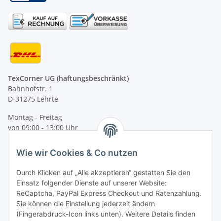
TexCorner UG (haftungsbeschränkt)
Bahnhofstr. 1
D-31275 Lehrte
Montag - Freitag
von 09:00 - 13:00 Uhr
telefonisch erreichbar
Wie wir Cookies & Co nutzen
Tel: +49 (0) 5132 8230689
Fax: +49 (0) 5132 8230693
Durch Klicken auf „Alle akzeptieren“ gestatten Sie den
E-Mail:
mail@texcorner.de
Einsatz folgender Dienste auf unserer Website:
ReCaptcha, PayPal Express Checkout und Ratenzahlung.
Sie können die Einstellung jederzeit ändern
(Fingerabdruck-Icon links unten). Weitere Details finden