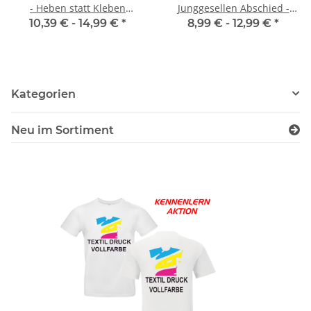
- Heben statt Kleben
Junggesellen Abschied -
Premium, Warnwesten JGA
Neon Warnweste
10,39 € -
14,99 €
*
8,99 € -
12,99 €
*
Karneval
Kategorien
Neu im Sortiment