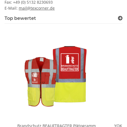
Fax: +49 (0) 5132 8230693
E-Mail:
mail@texcorner.de
Top bewertet
Brandschutz BEAUFTRAGTER Piktogramm
YOKO 