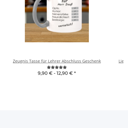
Zeugnis Tasse für Lehrer Abschluss Geschenk
Lieb
W
9,90 € -
12,90 €
*