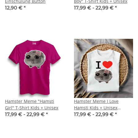
Einschulung Button
Boy" T-Shirt Kids + Unisex
12,90 €
*
17,99 € -
22,99 €
*
Hamster Meme "Hamsti
Hamster Meme I Love
Girl" T-Shirt Kids + Unisex
Hamsti Kids + Unisex
Premium T-Shirt
17,99 € -
22,99 €
*
17,99 € -
22,99 €
*