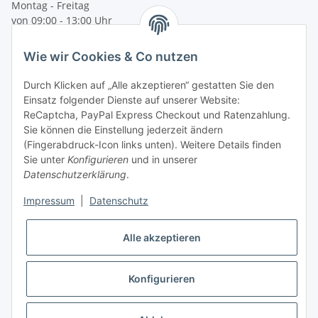
Montag - Freitag
von 09:00 - 13:00 Uhr
telefonisch erreichbar
Wie wir Cookies & Co nutzen
Tel: +49 (0) 5132 8230689
Fax: +49 (0) 5132 8230693
Durch Klicken auf „Alle akzeptieren“ gestatten Sie den
E-Mail:
mail@texcorner.de
Einsatz folgender Dienste auf unserer Website:
ReCaptcha, PayPal Express Checkout und Ratenzahlung.
Sie können die Einstellung jederzeit ändern
(Fingerabdruck-Icon links unten). Weitere Details finden
Sie unter
Konfigurieren
und in unserer
Datenschutzerklärung
.
Impressum
|
Datenschutz
Vertrag widerrufen
Alle akzeptieren
Konfigurieren