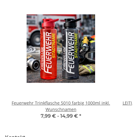
Feuerwehr Trinkflasche 5010 farbig 1000ml inkl.
LEITU
Wunschnamen
7,99 € -
14,99 €
*