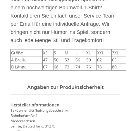
einem hochwertigen Baumwoll-T-Shirt?
Kontaktieren Sie einfach unser Service Team
per Email für eine individuelle Anfrage. Wir
bringen nicht nur Humor ins Spiel, sondern
auch jede Menge Stil und Tragekomfort!
Größe
XS
S
M
L
XL
XXL
3XL
4
A Breite
47
50
53
56
59
62
65
7
B Länge
67
68
72
74
76
78
80
8
Angaben zur Produktsicherheit
Herstellerinformationen:
TexCorner UG (haftungsbeschränkt)
Bahnhofstraße 1
Niedersachsen
Lehrte, Deutschland, 31275