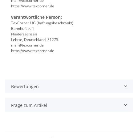
mail@texcorner.de
https://www.texcorner.de
verantwortliche Person:
TexCorner UG (haftungsbeschränkt)
Bahnhofstr. 1
Niedersachsen
Lehrte, Deutschland, 31275
mail@texcorner.de
https://www.texcorner.de
Bewertungen
Frage zum Artikel