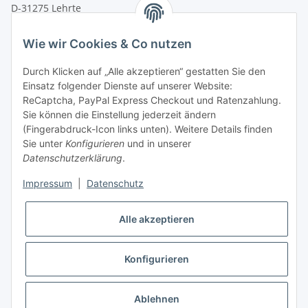
D-31275 Lehrte
Montag - Freitag
Wie wir Cookies & Co nutzen
von 09:00 - 13:00 Uhr
telefonisch erreichbar
Durch Klicken auf „Alle akzeptieren“ gestatten Sie den
Einsatz folgender Dienste auf unserer Website:
Tel: +49 (0) 5132 8230689
ReCaptcha, PayPal Express Checkout und Ratenzahlung.
Fax: +49 (0) 5132 8230693
Sie können die Einstellung jederzeit ändern
E-Mail:
mail@texcorner.de
(Fingerabdruck-Icon links unten). Weitere Details finden
Sie unter
Konfigurieren
und in unserer
Datenschutzerklärung
.
Impressum
|
Datenschutz
Vertrag widerrufen
Alle akzeptieren
Konfigurieren
* Alle Preise inkl. gesetzlicher USt., zzgl.
Versand
Ablehnen