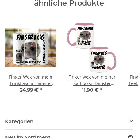
ähnliche Produkte
Finger Weg von mein
Finger weg von meiner
Fin
Trinkflaschi Hamster
Kaffitassi Hamster
Teet
Meme Tumbler
Meme Kaffeebecher mit
24,99 €
*
11,90 €
*
Edelstahl Trinkflasche
Wunschname
Kategorien
Neu im Sortiment