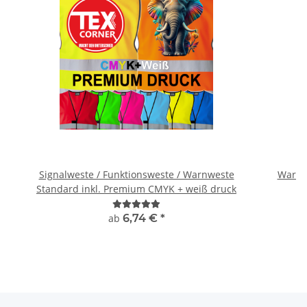
Signalweste / Funktionsweste / Warnweste
Warnwe
Standard inkl. Premium CMYK + weiß druck
ab
6,74 €
*