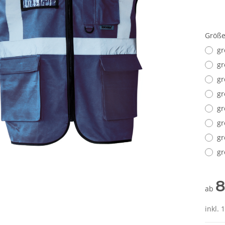
Größ
gr
gr
gr
gr
gr
gr
gr
gr
8
ab
inkl. 