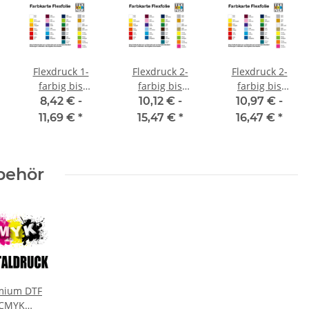
Flexdruck 1-
Flexdruck 2-
Flexdruck 2-
farbig bis
farbig bis
farbig bis
300x200 mm
120x120 mm
300x200 mm
8,42 € -
10,12 € -
10,97 € -
11,69 €
*
15,47 €
*
16,47 €
*
behör
mium DTF
CMYK