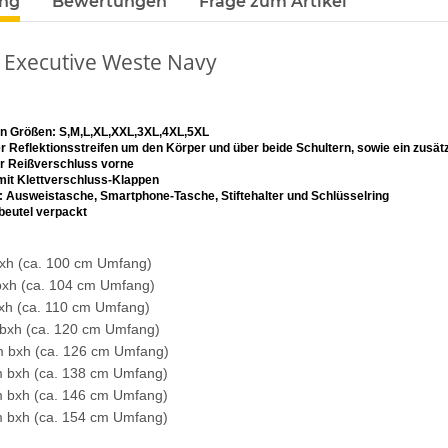
ung
Bewertungen
Frage zum Artikel
 Executive Weste Navy
den Größen: S,M,L,XL,XXL,3XL,4XL,5XL
er Reflektionsstreifen um den Körper und über beide Schultern, sowie ein zusätz
 Reißverschluss vorne
mit Klettverschluss-Klappen
TELLE
Feuerwehr Trinkflasche 5010
10x T-Shi
l: Ausweistasche, Smartphone-Tasche, Stiftehalter und Schlüsselring
ybeutel verpackt
 auch mit
farbig 1000ml inkl.
Premium B
-3XL
Wunschnamen
Rundha
7,99 € -
14,99 €
*
79
Druckp
xh (ca. 100 cm Umfang)
xh (ca. 104 cm Umfang)
xh (ca. 110 cm Umfang)
bxh (ca. 120 cm Umfang)
 bxh (ca. 126 cm Umfang)
 bxh (ca. 138 cm Umfang)
 bxh (ca. 146 cm Umfang)
 bxh (ca. 154 cm Umfang)