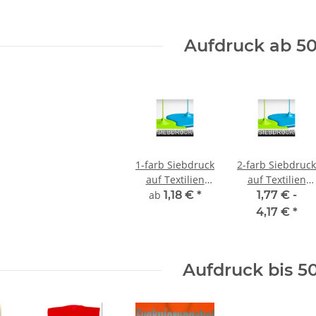
€
*
1,95 € -
2,49 €
*
9,90 €
Aufdruck ab 50
1-farb Siebdruck
2-farb Siebdruck
auf Textilien
auf Textilien
inkl. Film und
inkl. Film und
ab
1,18 €
*
1,77 € -
Sieberstellung
Sieberstellung
4,17 €
*
Aufdruck bis 5