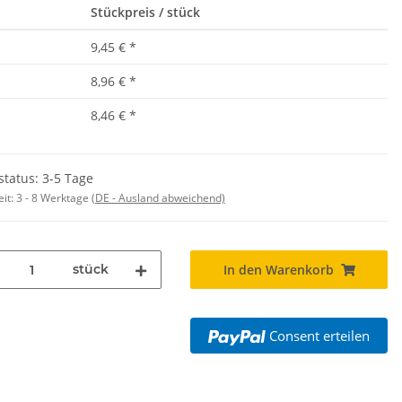
Stückpreis / stück
9,45 €
*
8,96 €
*
8,46 €
*
status: 3-5 Tage
eit:
3 - 8 Werktage
(DE - Ausland abweichend)
stück
In den Warenkorb
Consent erteilen