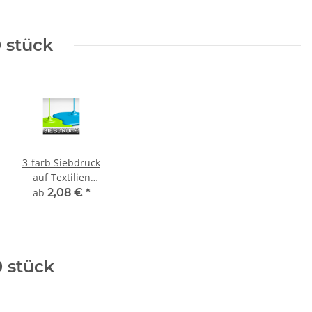
 -
12,90 €
*
4,72 € -
9,38 €
*
 stück
3-farb Siebdruck
auf Textilien
inkl. Film und
ab
2,08 €
*
Sieberstellung
0 stück