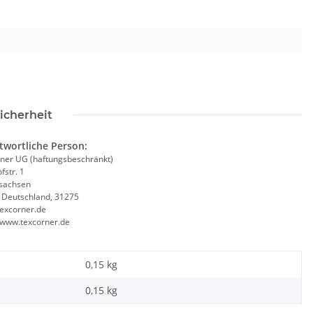
icherheit
twortliche Person:
ner UG (haftungsbeschränkt)
fstr. 1
sachsen
, Deutschland, 31275
excorner.de
//www.texcorner.de
0,15 kg
0,15
kg
asse für Lehrer
Feuerwehr Warnweste Gelb +
Kor
uss Geschenk
Orange in 10 Größen