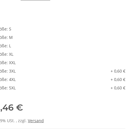
e
öße: S
öße: M
öße: L
öße: XL
öße: XXL
öße: 3XL
+ 0,60 €
öße: 4XL
+ 0,60 €
öße: 5XL
+ 0,60 €
,46 €
19% USt. , zzgl.
Versand