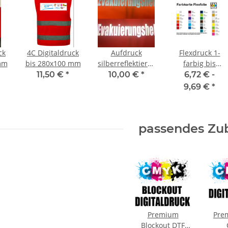
ck
4C Digitaldruck
Aufdruck
Flexdruck 1-
mm
bis 280x100 mm
silberreflektierend
farbig bis
max 280x180
120x120 mm
11,50 €
*
10,00 €
*
6,72 € -
mm
9,69 €
*
passendes Zu
Premium
Pre
Blockout DTF