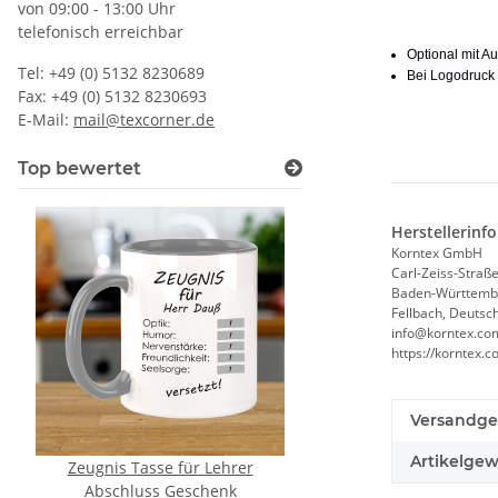
von 09:00 - 13:00 Uhr
telefonisch erreichbar
Optional mit Au
Tel: +49 (0) 5132 8230689
Bei Logodruck 
Fax: +49 (0) 5132 8230693
E-Mail:
mail@texcorner.de
Top bewertet
Herstellerinf
Korntex GmbH
Carl-Zeiss-Straße
Baden-Württemb
Fellbach, Deutsc
info@korntex.co
https://korntex
Versandge
Artikelgew
Zeugnis Tasse für Lehrer
Feuerwehr Warnweste
Abschluss Geschenk
Orange in 10 G