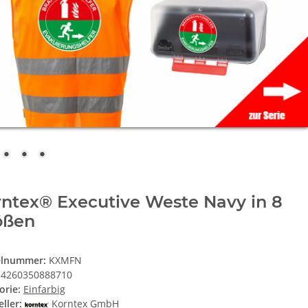
ntex® Executive Weste Navy in 8
ößen
elnummer:
KXMFN
4260350888710
orie:
Einfarbig
ller:
Korntex GmbH