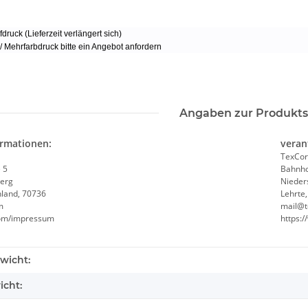
fdruck (Lieferzeit verlängert sich)
/ Mehrfarbdruck bitte ein Angebot anfordern
Angaben zur Produkts
ormationen:
veran
TexCor
 5
Bahnho
erg
Nieder
hland, 70736
Lehrte
m
mail@t
.com/impressum
https:
wicht:
icht:
 Gelb +
Korntex® - Kinderwarnweste -
Zeugnis T
rößen
Orange 3 größen
Abschl