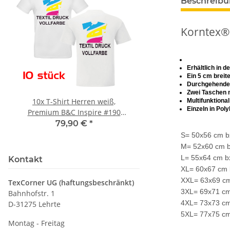
Beschreib
Korntex®
Erhältlich in 
Ein 5 cm breit
Durchgehender
Zwei Taschen 
10x T-Shirt Herren weiß,
LEITUNG SAMMELS
Multifunktiona
Einzeln in Pol
Premium B&C Inspire #190
Piktogramm Warnweste
Rundhals mit EINER
vielen Taschen S
79,90 €
*
ab
11,17 €
*
Druckposition CMYK
S= 50x56 cm b
M= 52x60 cm b
L= 55x64 cm b
Kontakt
XL= 60x67 cm 
XXL= 63x69 cm
TexCorner UG (haftungsbeschränkt)
3XL= 69x71 cm
Bahnhofstr. 1
4XL= 73x73 cm
D-31275 Lehrte
5XL= 77x75 cm
Montag - Freitag